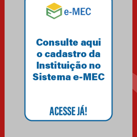
Como o Colégio Mackenzie
Brasília prepara seus
estudantes para o PAS antes
mesmo do Ensino Médio
04.08.2026
Como os pais podem investir
na educação dos filhos além da
escola
04.08.2026
XIII Fórum de Aprendizagem
Transformadora reúne
docentes para debater
inovação e desafios da
educação superior
04.08.2026