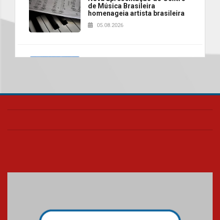
de Música Brasileira
homenageia artista brasileira
05.08.2026
Universidade Mackenzie
realizará nova edição da Feira
EducationUSA
05.08.2026
Seminário discute desafios
das novas tecnologias em
sistemas solares residenciais
04.08.2026
Mackenzie recepciona os
calouros do segundo semestre
de 2026
04.08.2026