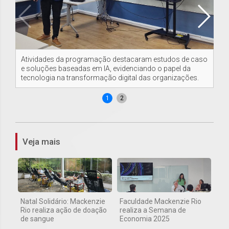
Atividades da programação destacaram estudos de caso
Pa
e soluções baseadas em IA, evidenciando o papel da
Ci
tecnologia na transformação digital das organizações.
par
1
2
Veja mais
Natal Solidário: Mackenzie
Faculdade Mackenzie Rio
Rio realiza ação de doação
realiza a Semana de
de sangue
Economia 2025