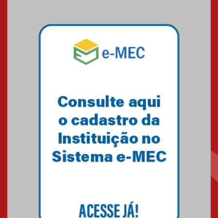
estrutura e valores da
Universidade Presbiteriana
Mackenzie
06.08.2026
Nova apresentação do Centro
de Música Brasileira
homenageia artista brasileira
05.08.2026
Universidade Mackenzie
realizará nova edição da Feira
EducationUSA
05.08.2026
Seminário discute desafios
das novas tecnologias em
sistemas solares residenciais
04.08.2026