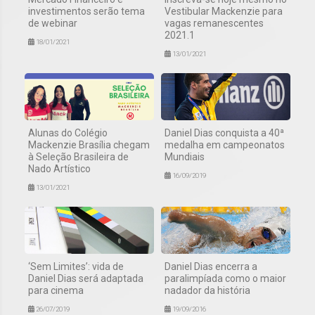
investimentos serão tema
Vestibular Mackenzie para
de webinar
vagas remanescentes
2021.1
18/01/2021
13/01/2021
Alunas do Colégio
Daniel Dias conquista a 40ª
Mackenzie Brasília chegam
medalha em campeonatos
à Seleção Brasileira de
Mundiais
Nado Artístico
16/09/2019
13/01/2021
‘Sem Limites’: vida de
Daniel Dias encerra a
Daniel Dias será adaptada
paralimpíada como o maior
para cinema
nadador da história
26/07/2019
19/09/2016