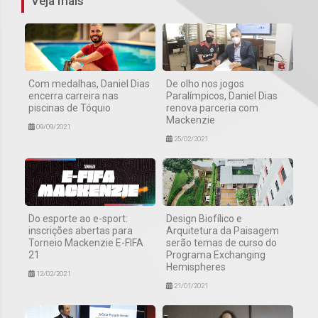
Veja mais
Com medalhas, Daniel Dias
De olho nos jogos
encerra carreira nas
Paralímpicos, Daniel Dias
piscinas de Tóquio
renova parceria com
Mackenzie
09/09/2021
25/02/2021
Do esporte ao e-sport:
Design Biofílico e
inscrições abertas para
Arquitetura da Paisagem
Torneio Mackenzie E-FIFA
serão temas de curso do
21
Programa Exchanging
Hemispheres
12/02/2021
21/01/2021