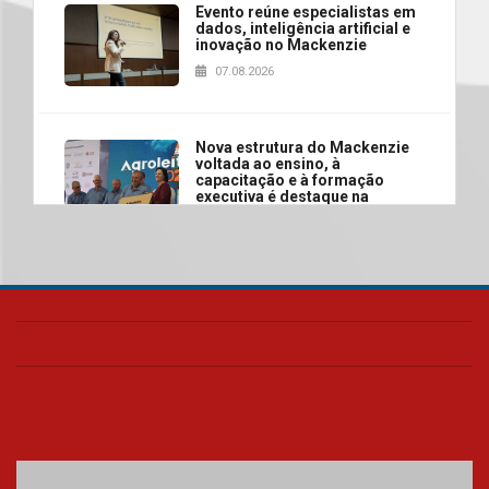
Evento reúne especialistas em
dados, inteligência artificial e
inovação no Mackenzie
07.08.2026
Nova estrutura do Mackenzie
voltada ao ensino, à
capacitação e à formação
executiva é destaque na
abertura da Agroleite 2026
06.08.2026
Fronteiras do Pensamento
reúne Ana Suy e Gabriel Rolón
em debate inédito sobre os
caminhos da felicidade
06.08.2026
Segundo dia da Recepção aos
calouros 2026.2 apresenta