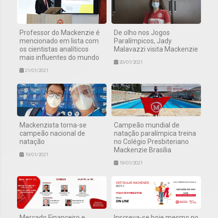
Professor do Mackenzie é
De olho nos Jogos
mencionado em lista com
Paralímpicos, Jady
os cientistas analíticos
Malavazzi visita Mackenzie
mais influentes do mundo
20/01/2021
21/01/2021
Mackenzista torna-se
Campeão mundial de
campeão nacional de
natação paralímpica treina
natação
no Colégio Presbiteriano
Mackenzie Brasília
19/01/2021
19/01/2021
Mercado Financeiro e
Inscreva-se hoje mesmo no