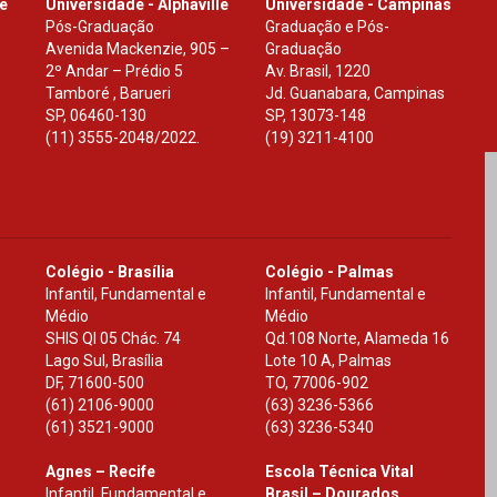
le
Universidade - Alphaville
Universidade - Campinas
Pós-Graduação
Graduação e Pós-
Avenida Mackenzie, 905 –
Graduação
2º Andar – Prédio 5
Av. Brasil, 1220
Tamboré , Barueri
Jd. Guanabara, Campinas
SP
,
06460-130
SP
,
13073-148
(11) 3555-2048/2022.
(19) 3211-4100
Colégio - Brasília
Colégio - Palmas
Infantil, Fundamental e
Infantil, Fundamental e
Médio
Médio
SHIS Ql 05 Chác. 74
Qd.108 Norte, Alameda 16
Lago Sul, Brasília
Lote 10 A, Palmas
DF
,
71600-500
TO
,
77006-902
(61) 2106-9000
(63) 3236-5366
(61) 3521-9000
(63) 3236-5340
Agnes – Recife
Escola Técnica Vital
Infantil, Fundamental e
Brasil – Dourados