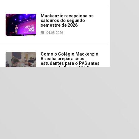
Mackenzie recepciona os
calouros do segundo
semestre de 2026
04.08.2026
Como o Colégio Mackenzie
Brasília prepara seus
estudantes para o PAS antes
mesmo do Ensino Médio
04.08.2026
Como os pais podem investir
na educação dos filhos além
da escola
04.08.2026
XIII Fórum de Aprendizagem