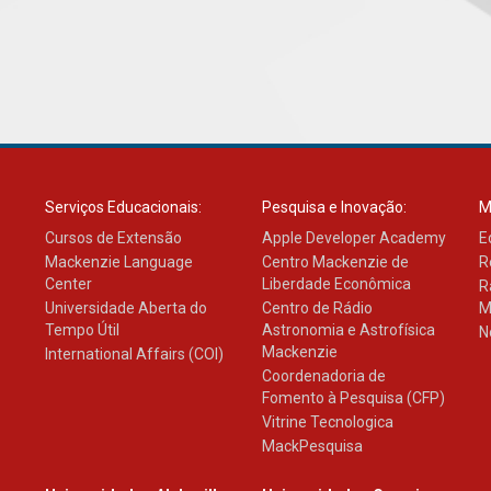
Serviços Educacionais:
Pesquisa e Inovação:
M
Cursos de Extensão
Apple Developer Academy
E
Mackenzie Language
Centro Mackenzie de
R
Center
Liberdade Econômica
R
Universidade Aberta do
Centro de Rádio
M
Tempo Útil
Astronomia e Astrofísica
N
Mackenzie
International Affairs (COI)
Coordenadoria de
Fomento à Pesquisa (CFP)
Vitrine Tecnologica
MackPesquisa