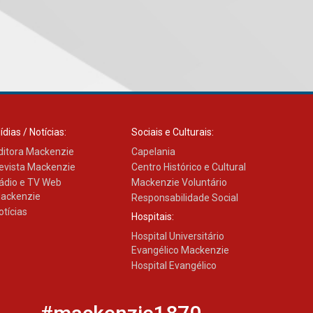
Transformadora reúne
docentes para debater
inovação e desafios da
educação superior
04.08.2026
Professora do Mackenzie é
finalista do Prêmio Jabuti
com obra sobre ética e
arquitetura contemporânea
ídias / Notícias:
Sociais e Culturais:
04.08.2026
ditora Mackenzie
Capelania
evista Mackenzie
Centro Histórico e Cultural
ádio e TV Web
Mackenzie Voluntário
Semana Internacional
ackenzie
Responsabilidade Social
Mackenzie promove
otícias
parcerias internacionais
Hospitais:
03.08.2026
Hospital Universitário
Evangélico Mackenzie
Hospital Evangélico
Oncologista do HUEM
ressalta importância da
prevenção e diagnóstico
precoce do câncer de