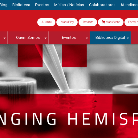
Blog
Biblioteca
Eventos
Mídias / Notícias
Colaboradores
Atendime
Alumni
MackPlay
Revista
MackStore
Portal 
Quem Somos
Eventos
Biblioteca Digital