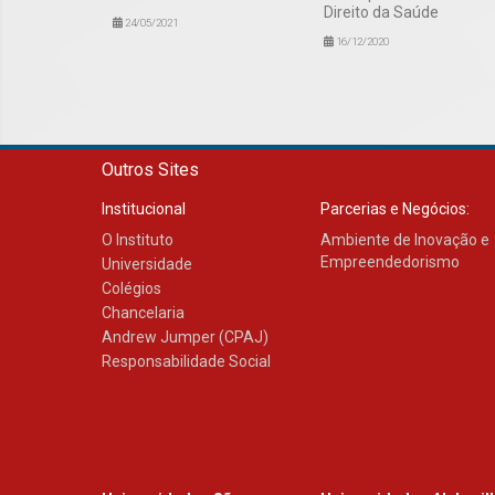
Direito da Saúde
24/05/2021
16/12/2020
Outros Sites
Institucional
Parcerias e Negócios:
O Instituto
Ambiente de Inovação e
Empreendedorismo
Universidade
Colégios
Chancelaria
Andrew Jumper (CPAJ)
Responsabilidade Social