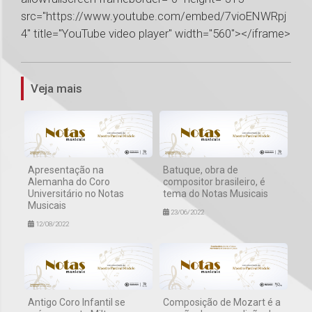
src="https://www.youtube.com/embed/7vioENWRpj
4" title="YouTube video player" width="560"></iframe>
1
Veja mais
Apresentação na
Batuque, obra de
Alemanha do Coro
compositor brasileiro, é
Universitário no Notas
tema do Notas Musicais
Musicais
23/06/2022
12/08/2022
Antigo Coro Infantil se
Composição de Mozart é a