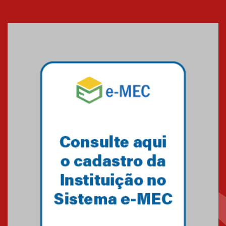
Seminário discute desafios
das novas tecnologias em
sistemas solares residenciais
04.08.2026
Mackenzie recepciona os
calouros do segundo semestre
de 2026
04.08.2026
Como o Colégio Mackenzie
Brasília prepara seus
estudantes para o PAS antes
mesmo do Ensino Médio
04.08.2026