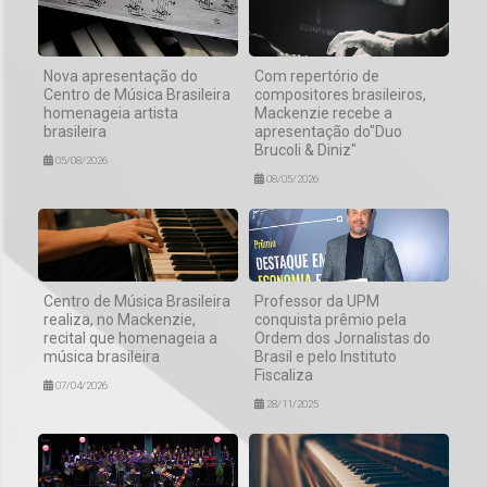
Nova apresentação do
Com repertório de
Centro de Música Brasileira
compositores brasileiros,
homenageia artista
Mackenzie recebe a
brasileira
apresentação do"Duo
Brucoli & Diniz"
05/08/2026
08/05/2026
Centro de Música Brasileira
Professor da UPM
realiza, no Mackenzie,
conquista prêmio pela
recital que homenageia a
Ordem dos Jornalistas do
música brasileira
Brasil e pelo Instituto
Fiscaliza
07/04/2026
28/11/2025