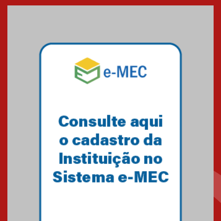
Seminário discute desafios
das novas tecnologias em
sistemas solares residenciais
04.08.2026
Mackenzie recepciona os
calouros do segundo semestre
de 2026
04.08.2026
Como o Colégio Mackenzie
Brasília prepara seus
estudantes para o PAS antes
mesmo do Ensino Médio
04.08.2026
Como os pais podem investir
na educação dos filhos além da
escola