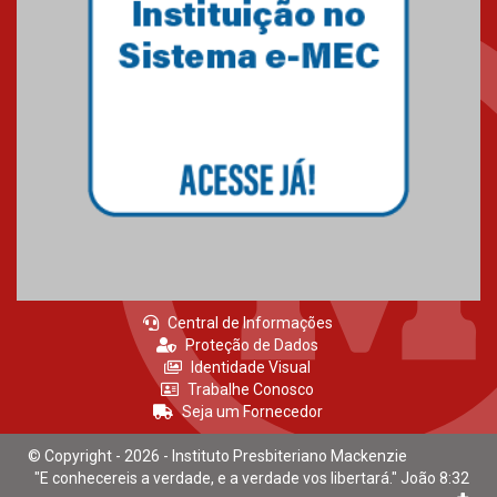
03.08.2026
Oncologista do HUEM ressalta
importância da prevenção e
diagnóstico precoce do câncer
de pulmão
03.08.2026
Central de Informações
Proteção de Dados
Identidade Visual
Trabalhe Conosco
Seja um Fornecedor
© Copyright - 2026 - Instituto Presbiteriano Mackenzie
"E conhecereis a verdade, e a verdade vos libertará." João 8:32