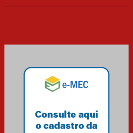
na educação dos filhos além da
escola
04.08.2026
XIII Fórum de Aprendizagem
Transformadora reúne
docentes para debater
inovação e desafios da
educação superior
04.08.2026
Professora do Mackenzie é
finalista do Prêmio Jabuti com
obra sobre ética e arquitetura
contemporânea
04.08.2026
Semana Internacional
Mackenzie promove parcerias
internacionais