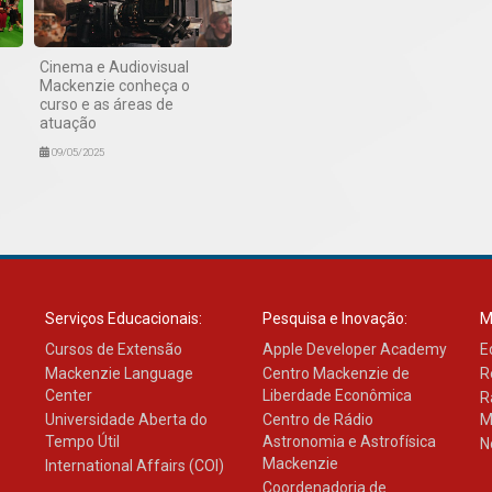
Cinema e Audiovisual
Mackenzie conheça o
curso e as áreas de
atuação
09/05/2025
Serviços Educacionais:
Pesquisa e Inovação:
M
Cursos de Extensão
Apple Developer Academy
E
Mackenzie Language
Centro Mackenzie de
R
Center
Liberdade Econômica
R
Universidade Aberta do
Centro de Rádio
M
Tempo Útil
Astronomia e Astrofísica
N
Mackenzie
International Affairs (COI)
Coordenadoria de