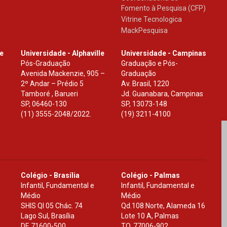
Fomento à Pesquisa (CFP)
Vitrine Tecnologica
MackPesquisa
le
Universidade - Alphaville
Universidade - Campinas
Pós-Graduação
Graduação e Pós-
Avenida Mackenzie, 905 –
Graduação
2º Andar – Prédio 5
Av. Brasil, 1220
Tamboré , Barueri
Jd. Guanabara, Campinas
SP
,
06460-130
SP
,
13073-148
(11) 3555-2048/2022.
(19) 3211-4100
Colégio - Brasília
Colégio - Palmas
Infantil, Fundamental e
Infantil, Fundamental e
Médio
Médio
SHIS Ql 05 Chác. 74
Qd.108 Norte, Alameda 16
Lago Sul, Brasília
Lote 10 A, Palmas
DF
,
71600-500
TO
,
77006-902