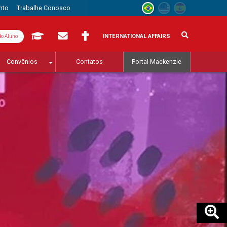
nto
Trabalhe Conosco
INTERNATIONAL AFFAIRS
do Aluno
Convênios
Contatos
Portal Mackenzie