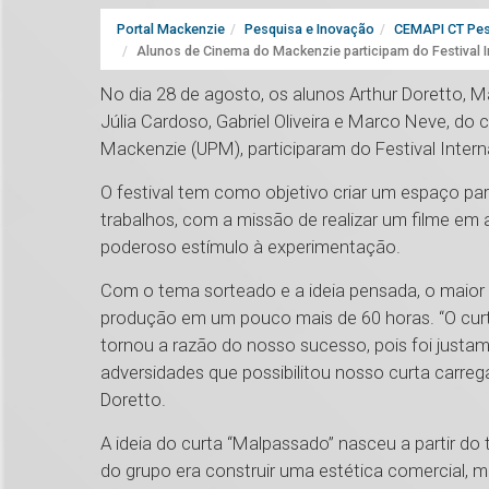
Portal Mackenzie
Pesquisa e Inovação
CEMAPI CT Pes
Alunos de Cinema do Mackenzie participam do Festival I
No dia 28 de agosto, os alunos Arthur Doretto, Ma
Júlia Cardoso, Gabriel Oliveira e Marco Neve, do
Mackenzie (UPM), participaram do Festival Intern
O festival tem como objetivo criar um espaço pa
trabalhos, com a missão de realizar um filme e
poderoso estímulo à experimentação.
Com o tema sorteado e a ideia pensada, o maior 
produção em um pouco mais de 60 horas. “O curt
tornou a razão do nosso sucesso, pois foi justa
adversidades que possibilitou nosso curta carre
Doretto.
A ideia do curta “Malpassado” nasceu a partir d
do grupo era construir uma estética comercial, ma