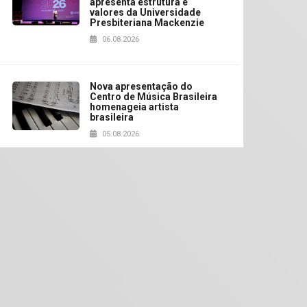
apresenta estrutura e
valores da Universidade
Presbiteriana Mackenzie
06.08.2026
Nova apresentação do
Centro de Música Brasileira
homenageia artista
brasileira
05.08.2026
Universidade Mackenzie
realizará nova edição da
Feira EducationUSA
05.08.2026
Seminário discute desafios
das novas tecnologias em
sistemas solares
residenciais