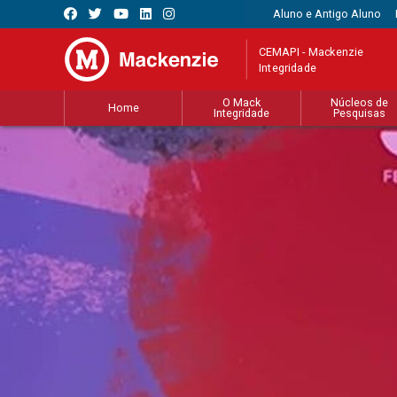
Aluno e Antigo Aluno
CEMAPI - Mackenzie
Integridade
O Mack
Núcleos de
Home
Integridade
Pesquisas