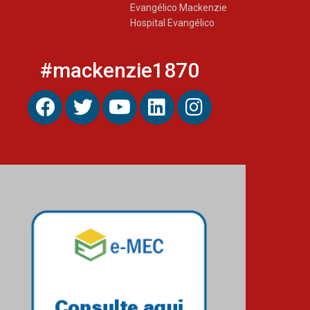
Evangélico Mackenzie
Hospital Evangélico
#mackenzie1870