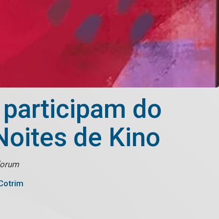
participam do
Noites de Kino
oforum
Cotrim