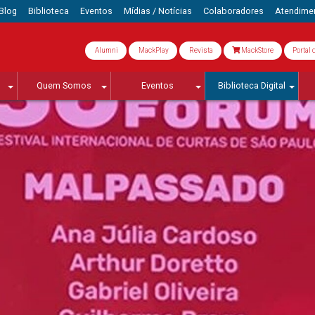
Blog
Biblioteca
Eventos
Mídias / Notícias
Colaboradores
Atendime
Alumni
MackPlay
Revista
MackStore
Portal 
Quem Somos
Eventos
Biblioteca Digital