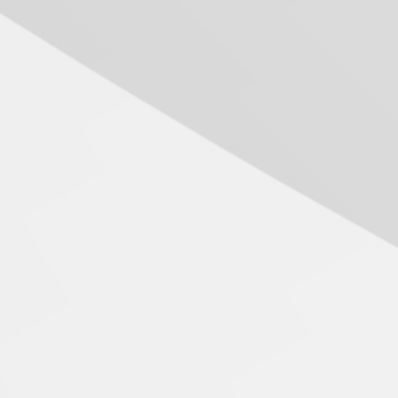
04.08.2026
os Arthur Doretto, Mariana Miano, Guilherme Braga, Vittoria Fraschetti, A
o Neve e a professora Camila Cattai
Mackenzie recepciona os
calouros do segundo
semestre de 2026
04.08.2026
Como o Colégio Mackenzie
Brasília prepara seus
estudantes para o PAS antes
mesmo do Ensino Médio
04.08.2026
Como os pais podem investir
na educação dos filhos além
da escola
04.08.2026