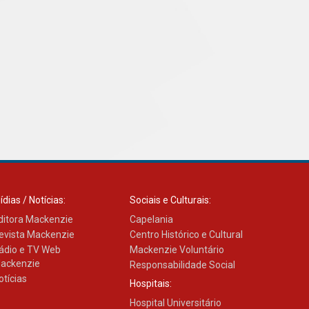
XIII Fórum de Aprendizagem
Transformadora reúne
docentes para debater
inovação e desafios da
educação superior
04.08.2026
ídias / Notícias:
Sociais e Culturais:
ditora Mackenzie
Capelania
evista Mackenzie
Centro Histórico e Cultural
ádio e TV Web
Mackenzie Voluntário
ackenzie
Responsabilidade Social
otícias
Hospitais:
Hospital Universitário