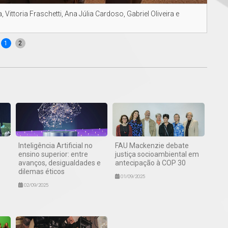
Vittoria Fraschetti, Ana Júlia Cardoso, Gabriel Oliveira e
Alun
Marc
1
2
Inteligência Artificial no
FAU Mackenzie debate
ensino superior: entre
justiça socioambiental em
avanços, desigualdades e
antecipação à COP 30
dilemas éticos
01/09/2025
02/09/2025