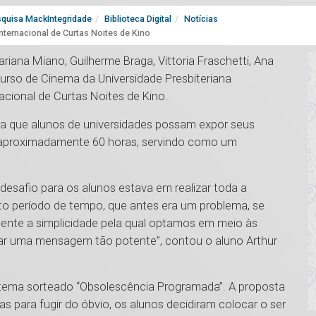
quisa MackIntegridade
Biblioteca Digital
Notícias
nternacional de Curtas Noites de Kino
riana Miano, Guilherme Braga, Vittoria Fraschetti, Ana
 curso de Cinema da Universidade Presbiteriana
acional de Curtas Noites de Kino.
ra que alunos de universidades possam expor seus
m aproximadamente 60 horas, servindo como um
desafio para os alunos estava em realizar toda a
o período de tempo, que antes era um problema, se
mente a simplicidade pela qual optamos em meio às
gar uma mensagem tão potente”, contou o aluno Arthur
o tema sorteado “Obsolescência Programada”. A proposta
s para fugir do óbvio, os alunos decidiram colocar o ser