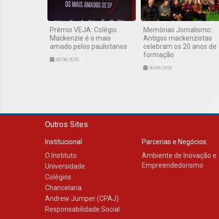
Prêmio VEJA: Colégio
Memórias Jornalismo:
Mackenzie é o mais
Antigos mackenzistas
amado pelos paulistanos
celebram os 20 anos de
formação
28/08/2025
06/06/2025
Outros Sites
Institucional
Parcerias e Negócios:
O Instituto
Ambiente de Inovação e
Empreendedorismo
Universidade
Colégios
Chancelaria
Andrew Jumper (CPAJ)
Responsabilidade Social