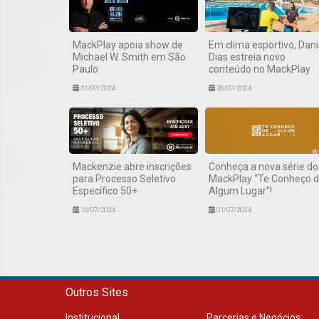
MackPlay apoia show de
Em clima esportivo, Dani
Michael W. Smith em São
Dias estreia novo
Paulo
conteúdo no MackPlay
31/07/2024
26/07/2024
Mackenzie abre inscrições
Conheça a nova série do
para Processo Seletivo
MackPlay “Te Conheço 
Específico 50+
Algum Lugar”!
10/07/2024
01/07/2024
Outros Sites
Institucional
Parcerias e Negócios: