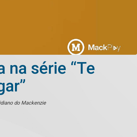
a na série “Te
gar”
tidiano do Mackenzie