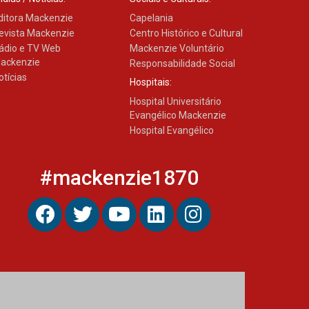
Transformadora reúne
docentes para debater
ditora Mackenzie
Capelania
inovação e desafios da
evista Mackenzie
Centro Histórico e Cultural
educação superior
ádio e TV Web
Mackenzie Voluntário
04.08.2026
ackenzie
Responsabilidade Social
otícias
Hospitais:
Hospital Universitário
Evangélico Mackenzie
Hospital Evangélico
#mackenzie1870