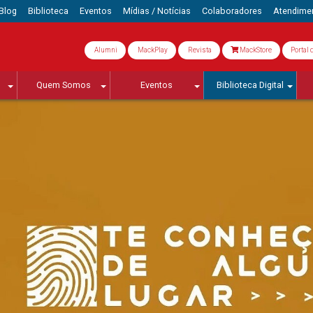
Blog
Biblioteca
Eventos
Mídias / Notícias
Colaboradores
Atendime
Alumni
MackPlay
Revista
MackStore
Portal 
Quem Somos
Eventos
Biblioteca Digital