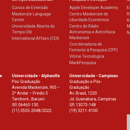
Cursos de Extensão
Apple Developer Academy
E
Mackenzie Language
Centro Mackenzie de
R
Center
Liberdade Econômica
R
Universidade Aberta do
Centro de Rádio
M
Tempo Útil
Astronomia e Astrofísica
N
Mackenzie
International Affairs (COI)
Coordenadoria de
Fomento à Pesquisa (CFP)
Vitrine Tecnologica
MackPesquisa
le
Universidade - Alphaville
Universidade - Campinas
Pós-Graduação
Graduação e Pós-
Avenida Mackenzie, 905 –
Graduação
2º Andar – Prédio 5
Av. Brasil, 1220
Tamboré , Barueri
Jd. Guanabara, Campinas
SP
,
06460-130
SP
,
13073-148
(11) 3555-2048/2022.
(19) 3211-4100