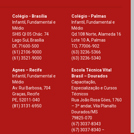
Colégio - Brasília
Colégio - Palmas
Infantil, Fundamental e
Infantil, Fundamental e
Médio
Médio
SHIS Ql 05 Chác. 74
Qd.108 Norte, Alameda 16
Lago Sul, Brasília
Lote 10 A, Palmas
DF
,
71600-500
TO
,
77006-902
(61) 2106-9000
(63) 3236-5366
(61) 3521-9000
(63) 3236-5340
Agnes – Recife
Escola Técnica Vital
Infantil, Fundamental e
Brasil – Dourados
Médio
Capacitação,
Av. Rui Barbosa, 704
Especialização e Cursos
Graças, Recife
Técnicos
PE
,
52011-040
Rua João Rosa Góes, 1760
(81) 3131-6950
– 3º andar, Vila Planalto
Dourados
/
MS
79825-070
(67) 3037-8343
(67) 3037-8340 –