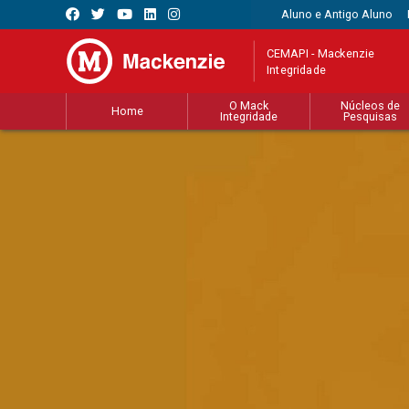
Aluno e Antigo Aluno
CEMAPI - Mackenzie
Integridade
O Mack
Núcleos de
Home
Integridade
Pesquisas