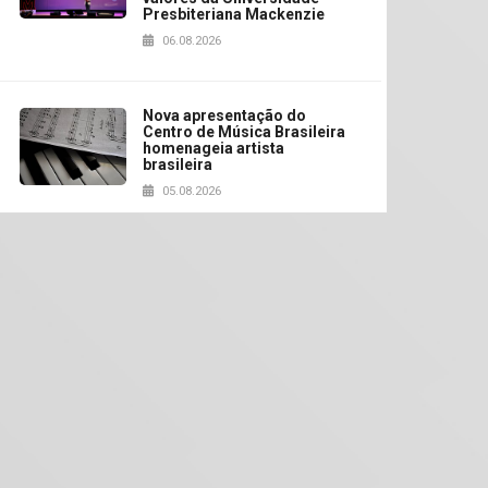
Presbiteriana Mackenzie
06.08.2026
Nova apresentação do
Centro de Música Brasileira
homenageia artista
brasileira
05.08.2026
Universidade Mackenzie
realizará nova edição da
Feira EducationUSA
05.08.2026
Seminário discute desafios
das novas tecnologias em
sistemas solares
residenciais
04.08.2026