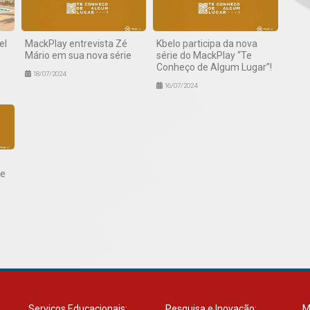
el
MackPlay entrevista Zé
Kbelo participa da nova
Mário em sua nova série
série do MackPlay “Te
Conheço de Algum Lugar”!
18/07/2024
16/07/2024
de
Serviços Educacionais:
Pesquisa e Inovação:
M