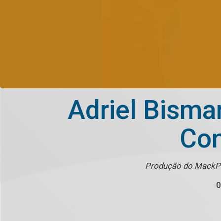
Adriel Bismar
Con
Produção do MackPla
0