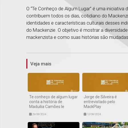
O “Te Conheço de Algum Lugar” é uma iniciativa d
contribuem todos os dias, cotidiano do Mackenzie.
identidades e características culturais desses ind
do Mackenzie. O objetivo é mostrar a diversida
mackenzista e como suas histórias são mudadas
Veja mais
Te conheço de algum lugar
Jorge de Silveira é
conta a história de
entrevistado pelo
Maduilia Camões Ie
MackPlay
29/08/2024
12/08/2024