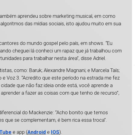
, também aprendeu sobre marketing musical, em como
 algoritmos das mídias sociais, isto ajudou muito em sua
 cantores do mundo gospel pelo país, em shows. “Eu
quando cheguei lá conheci um rapaz que já trabalhou com
tunidades para trabalhar nesta área”, disse Adriel.
tistas, como: Baruk; Alexandre Magnani; e Marcela Taís;
o e Voz 3. “Acredito que este período na estrada me fez
cidade que não faz ideia onde está, você aprende a
 aprender a fazer as coisas com que tenho de recurso”,
o diferencial do Mackenzie: “Acho bonito que temos
tes que se complementam, é bem rica essa troca”.
Tube
e app (
Android
e
IOS
).