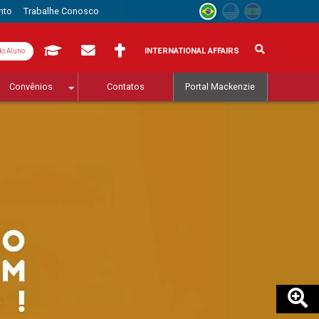
nto
Trabalhe Conosco
INTERNATIONAL AFFAIRS
do Aluno
Convênios
Contatos
Portal Mackenzie