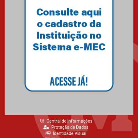
04.08.2026
Como os pais podem investir
na educação dos filhos além da
escola
04.08.2026
XIII Fórum de Aprendizagem
Transformadora reúne
docentes para debater
inovação e desafios da
educação superior
04.08.2026
Central de Informações
Proteção de Dados
Identidade Visual