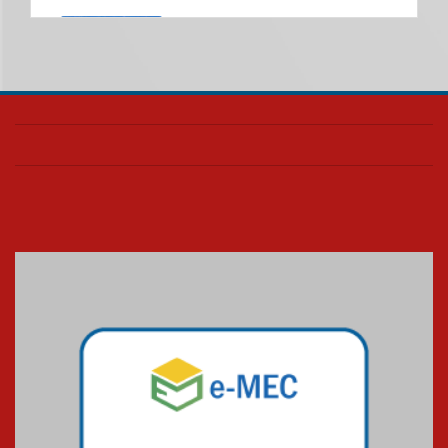
Universidade Mackenzie
realizará nova edição da Feira
EducationUSA
05.08.2026
Seminário discute desafios
das novas tecnologias em
sistemas solares residenciais
04.08.2026
Mackenzie recepciona os
calouros do segundo semestre
de 2026
04.08.2026
Como o Colégio Mackenzie
Brasília prepara seus
estudantes para o PAS antes
mesmo do Ensino Médio