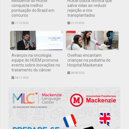
Residente do HUEM
HUEM utiliza técnica que
conquista melhor
salva vidas ao reduzir
pontuação do Brasil em
rejeição a rins
concurso
transplantados
11/12/2023
01/12/2023
Avanços na oncologia:
Ovelhas encantam
equipe do HUEM promove
crianças na pediatria do
evento sobre inovações no
Hospital Mackenzie
tratamento do câncer
28/08/2023
24/11/2023