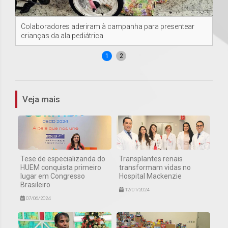
Colaboradores aderiram à campanha para presentear
Co
crianças da ala pediátrica
cri
1
2
Veja mais
Tese de especializanda do
Transplantes renais
HUEM conquista primeiro
transformam vidas no
lugar em Congresso
Hospital Mackenzie
Brasileiro
12/01/2024
07/06/2024