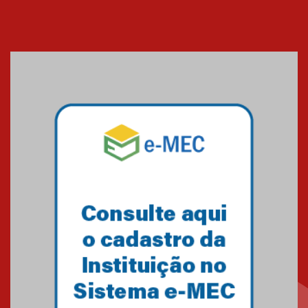
sistemas solares residenciais
04.08.2026
Mackenzie recepciona os
calouros do segundo semestre
de 2026
04.08.2026
Como o Colégio Mackenzie
Brasília prepara seus
estudantes para o PAS antes
mesmo do Ensino Médio
04.08.2026
Como os pais podem investir
na educação dos filhos além da
escola
04.08.2026