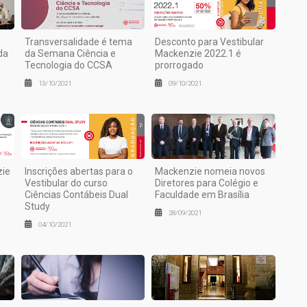
Transversalidade é tema
Desconto para Vestibular
da
da Semana Ciência e
Mackenzie 2022.1 é
Tecnologia do CCSA
prorrogado
13/10/2021
09/10/2021
zie
Inscrições abertas para o
Mackenzie nomeia novos
Vestibular do curso
Diretores para Colégio e
Ciências Contábeis Dual
Faculdade em Brasília
Study
28/09/2021
04/10/2021