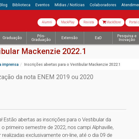
Blog
Biblioteca
Eventos
Mídias / Notícias
Colaboradores
Atendime
Alumni
MackPlay
Revista
MackStore
Portal 
Pós-
Pesquisa e
Graduação
Extensão
EaD
Graduação
Inovação
tibular Mackenzie 2022.1
a imprensa
Inscrições abertas para o Vestibular Mackenzie 2022.1
ilização da nota ENEM 2019 ou 2020
 Estão abertas as inscrições para o Vestibular da
o primeiro semestre de 2022, nos campi Alphaville,
realizadas exclusivamente on-line, até o dia 09 de