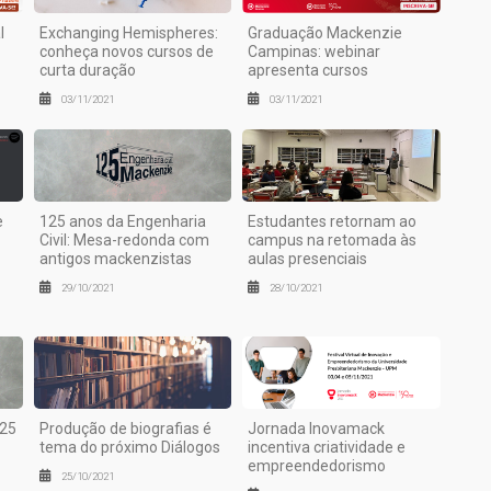
l
Exchanging Hemispheres:
Graduação Mackenzie
conheça novos cursos de
Campinas: webinar
curta duração
apresenta cursos
03/11/2021
03/11/2021
e
125 anos da Engenharia
Estudantes retornam ao
Civil: Mesa-redonda com
campus na retomada às
antigos mackenzistas
aulas presenciais
29/10/2021
28/10/2021
125
Produção de biografias é
Jornada Inovamack
tema do próximo Diálogos
incentiva criatividade e
empreendedorismo
25/10/2021