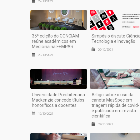
27/10/2021
35ª edição do CONCIAM
Simpósio discute Ciência
reúne acadêmicos em
Tecnologia e Inovação
Medicina na FEMPAR
20/10/2021
20/10/2021
Universidade Presbiteriana
Artigo sobre o uso da
Mackenzie concede títulos
caneta MasSpec em
honoríficos a docentes
triagem rápida de covid
é publicado em revista
19/10/2021
cientiífica
19/10/2021