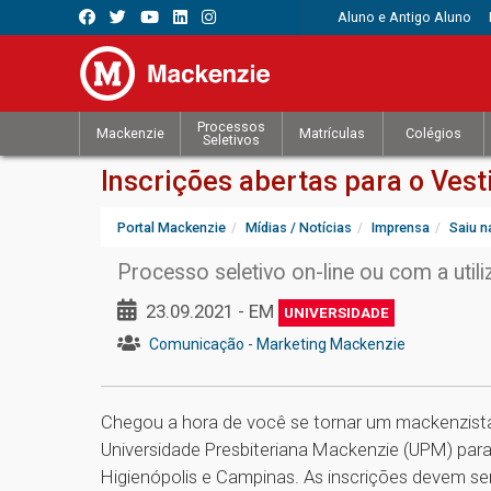
Aluno e Antigo Aluno
Processos
Mackenzie
Matrículas
Colégios
Seletivos
Inscrições abertas para o Ves
Portal Mackenzie
Mídias / Notícias
Imprensa
Saiu n
Processo seletivo on-line ou com a ut
23.09.2021 - EM
UNIVERSIDADE
Comunicação - Marketing Mackenzie
Chegou a hora de você se tornar um mackenzista!
Universidade Presbiteriana Mackenzie (UPM) para 
Higienópolis e Campinas. As inscrições devem ser 