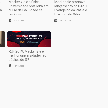
a
Mackenzie é a única
Mackenzie promove
,
universidade brasileira em
lançamento do livro 'O
ia
curso da Faculdade de
Evangelho da Paz e o
Berkeley
Discurso de Ódio'
24/09/2021
24/09/2021
RUF 2019: Mackenzie é
melhor universidade não
pública de SP
11/10/2019