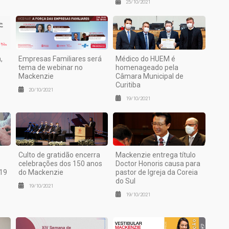
25/10/2021
,
Empresas Familiares será
Médico do HUEM é
tema de webinar no
homenageado pela
Mackenzie
Câmara Municipal de
Curitiba
20/10/2021
19/10/2021
Culto de gratidão encerra
Mackenzie entrega título
celebrações dos 150 anos
Doctor Honoris causa para
-19
do Mackenzie
pastor de Igreja da Coreia
do Sul
19/10/2021
19/10/2021