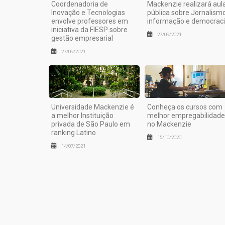
Coordenadoria de
Mackenzie realizará aul
Inovação e Tecnologias
pública sobre Jornalismo
envolve professores em
informação e democrac
iniciativa da FIESP sobre
27/09/2021
gestão empresarial
27/09/2021
Universidade Mackenzie é
Conheça os cursos com
a melhor Instituição
melhor empregabilidade
privada de São Paulo em
no Mackenzie
ranking Latino
15/10/2020
14/07/2021