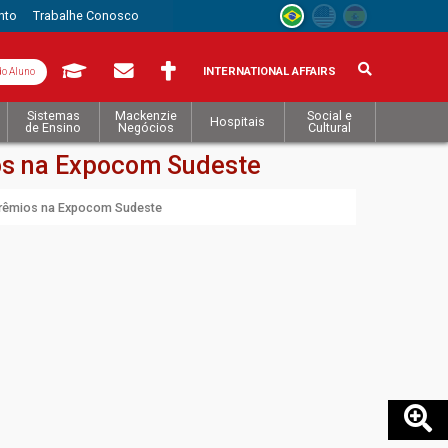
nto
Trabalhe Conosco
INTERNATIONAL AFFAIRS
do Aluno
Sistemas
Mackenzie
Social e
Hospitais
de Ensino
Negócios
Cultural
os na Expocom Sudeste
prêmios na Expocom Sudeste