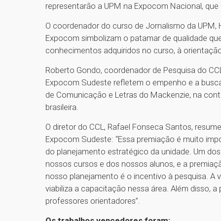
representarão a UPM na Expocom Nacional, que 
O coordenador do curso de Jornalismo da UPM, H
Expocom simbolizam o patamar de qualidade que
conhecimentos adquiridos no curso, à orientação
Roberto Gondo, coordenador de Pesquisa do CCL
Expocom Sudeste refletem o empenho e a busca 
de Comunicação e Letras do Mackenzie, na cont
brasileira.
O diretor do CCL, Rafael Fonseca Santos, resum
Expocom Sudeste: “Essa premiação é muito impor
do planejamento estratégico da unidade. Um dos n
nossos cursos e dos nossos alunos, e a premiaç
nosso planejamento é o incentivo à pesquisa. A
viabiliza a capacitação nessa área. Além disso, 
professores orientadores”.
Os trabalhos vencedores foram: