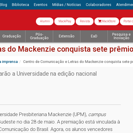
Blog
Biblioteca
Eventos
Mídias / Notícias
Colaboradores
Atendime
Alumni
MackPlay
Revista
MackStore
Portal 
Pós-
Pesquisa e
Graduação
Extensão
EaD
Graduação
Inovação
as do Mackenzie conquista sete prêmi
a imprensa
Centro de Comunicação e Letras do Mackenzie conquista sete 
rão a Universidade na edição nacional
ersidade Presbiteriana Mackenzie (UPM),
campus
udeste no dia 28 de maio. A premiação está vinculada à
Comunicação do Brasil. Agora, os alunos vencedores