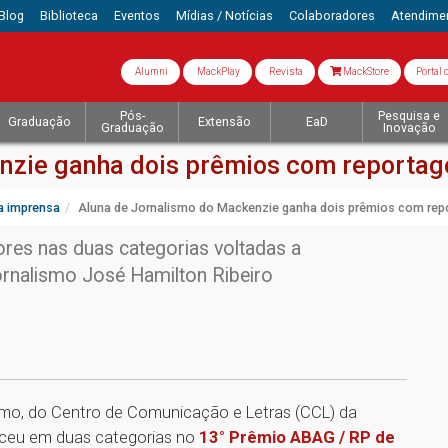
Blog
Biblioteca
Eventos
Mídias / Notícias
Colaboradores
Atendime
Alumni
MackPlay
Revista
MackStore
Portal 
Pós-
Pesquisa e
Graduação
Extensão
EaD
Graduação
Inovação
nzie ganha dois prêmios com reportag
a imprensa
Aluna de Jornalismo do Mackenzie ganha dois prêmios com rep
ores nas duas categorias voltadas a
rnalismo José Hamilton Ribeiro
smo, do Centro de Comunicação e Letras (CCL) da
nceu em duas categorias no
13° Prêmio ABAG / RP de