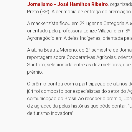
Jornalismo - José Hamilton Ribeiro
, organizad
Preto (SP). A cerimônia de entrega da premiação 
A mackenzista ficou em 2º lugar na Categoria Áu
orientado pela professora Lenize Villaça, e em 3
Agronegócio em Aldeias Indígenas, orientada pela
A aluna Beatriz Moreno, do 2º semestre de Jorn
reportagem sobre Cooperativas Agrícolas, orient
Santoro, selecionada entre as dez melhores, que
prêmio.
O prêmio contou com a participação de alunos d
júri foi composto por especialistas do setor do A
comunicação do Brasil. Ao receber o prêmio, Car
diz agradecida pelas histórias que pôde contar. 
de turismo inovadora”.