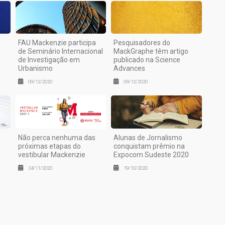
o
FAU Mackenzie participa
Pesquisadores do
de Seminário Internacional
MackGraphe têm artigo
de Investigação em
publicado na Science
Urbanismo
Advances
09/12/2020
09/12/2020
Não perca nenhuma das
Alunas de Jornalismo
próximas etapas do
conquistam prêmio na
vestibular Mackenzie
Expocom Sudeste 2020
24/11/2020
19/10/2020