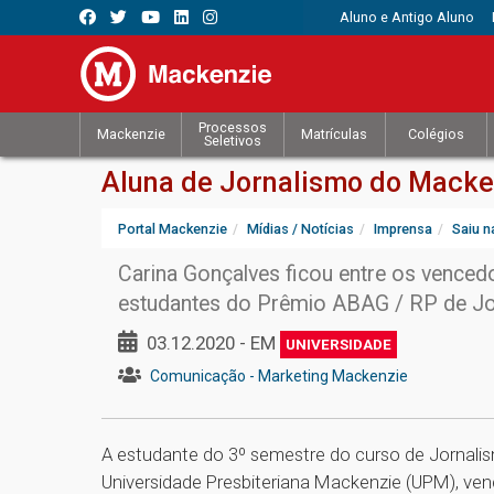
Aluno e Antigo Aluno
Processos
Mackenzie
Matrículas
Colégios
Seletivos
Aluna de Jornalismo do Macke
Portal Mackenzie
Mídias / Notícias
Imprensa
Saiu n
Carina Gonçalves ficou entre os venced
estudantes do Prêmio ABAG / RP de Jo
03.12.2020 - EM
UNIVERSIDADE
Comunicação - Marketing Mackenzie
A estudante do 3º semestre do curso de Jornali
Universidade Presbiteriana Mackenzie (UPM), ve