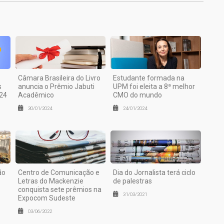
Câmara Brasileira do Livro
Estudante formada na
s
anuncia o Prêmio Jabuti
UPM foi eleita a 8ª melhor
24
Acadêmico
CMO do mundo
30/01/2024
24/01/2024
ão
Centro de Comunicação e
Dia do Jornalista terá ciclo
Letras do Mackenzie
de palestras
conquista sete prêmios na
31/03/2021
Expocom Sudeste
03/06/2022