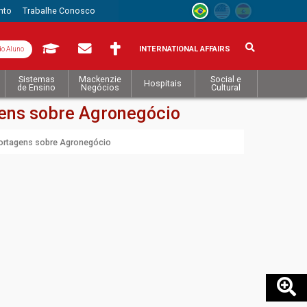
nto
Trabalhe Conosco
INTERNATIONAL AFFAIRS
do Aluno
Sistemas
Mackenzie
Social e
Hospitais
de Ensino
Negócios
Cultural
ens sobre Agronegócio
ortagens sobre Agronegócio