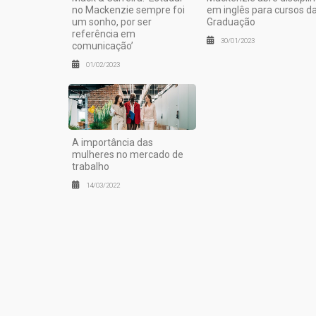
no Mackenzie sempre foi
em inglês para cursos d
um sonho, por ser
Graduação
referência em
30/01/2023
comunicação’
01/02/2023
A importância das
mulheres no mercado de
trabalho
14/03/2022