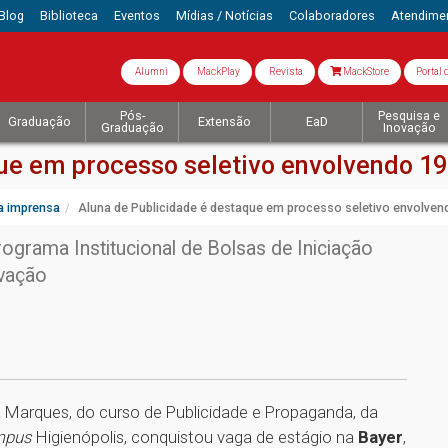
Blog
Biblioteca
Eventos
Mídias / Notícias
Colaboradores
Atendime
Alumni
MackPlay
Revista
MackStore
Portal 
Pós-
Pesquisa e
Graduação
Extensão
EaD
Graduação
Inovação
ue em processo seletivo envolvendo 19
a imprensa
Aluna de Publicidade é destaque em processo seletivo envolven
rograma Institucional de Bolsas de Iniciação
vação
ra Marques, do curso de Publicidade e Propaganda, da
mpus
Higienópolis, conquistou vaga de estágio na
Bayer
,