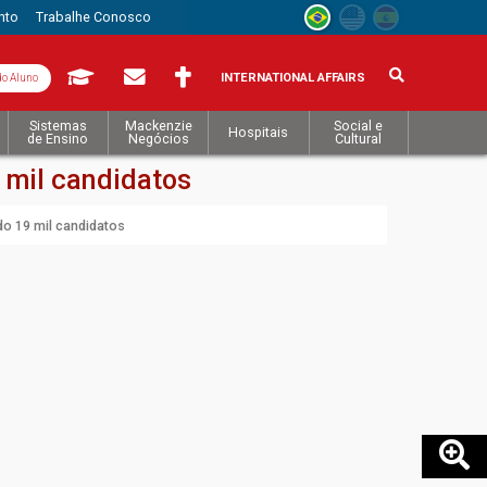
nto
Trabalhe Conosco
INTERNATIONAL AFFAIRS
do Aluno
Sistemas
Mackenzie
Social e
Hospitais
de Ensino
Negócios
Cultural
 mil candidatos
do 19 mil candidatos