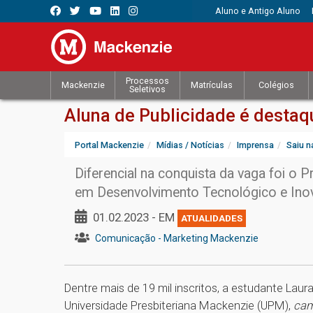
Aluno e Antigo Aluno
Processos
Mackenzie
Matrículas
Colégios
Seletivos
Aluna de Publicidade é destaq
Portal Mackenzie
Mídias / Notícias
Imprensa
Saiu n
Diferencial na conquista da vaga foi o P
em Desenvolvimento Tecnológico e Ino
01.02.2023 - EM
ATUALIDADES
Comunicação - Marketing Mackenzie
Dentre mais de 19 mil inscritos, a estudante Lau
Universidade Presbiteriana Mackenzie (UPM),
ca