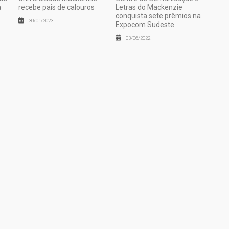
a
recebe pais de calouros
Letras do Mackenzie
conquista sete prêmios na
30/01/2023
Expocom Sudeste
03/06/2022