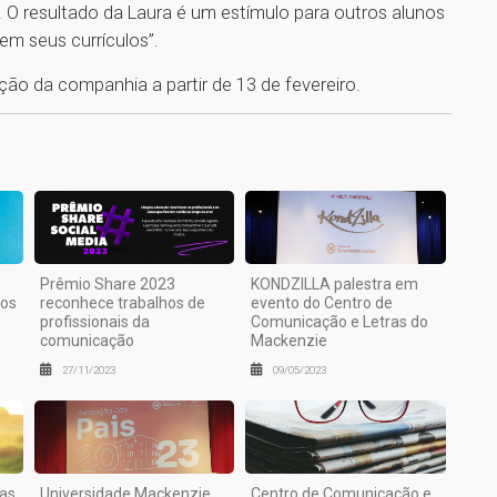
 O resultado da Laura é um estímulo para outros alunos
em seus currículos”.
1
ção da companhia a partir de 13 de fevereiro.
Prêmio Share 2023
KONDZILLA palestra em
gos
reconhece trabalhos de
evento do Centro de
profissionais da
Comunicação e Letras do
comunicação
Mackenzie
27/11/2023
09/05/2023
nas
Universidade Mackenzie
Centro de Comunicação e