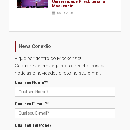
Universidade Presbiteriana
Mackenzie
06.08.2026
Nova apresentação do Centro
de Música Brasileira
homenageia artista brasileira
News Conexão
05.08.2026
Fique por dentro do Mackenzie!
Cadastre-se em segundos e receba nossas
Universidade Mackenzie
notícias e novidades direto no seu e-mail.
realizará nova edição da Feira
EducationUSA
Qual seu Nome?
*
05.08.2026
Qual seu E-mail?
*
Seminário discute desafios
das novas tecnologias em
sistemas solares residenciais
04.08.2026
Qual seu Telefone?