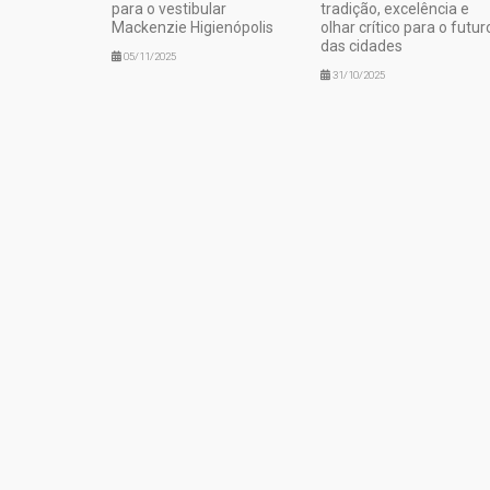
para o vestibular
tradição, excelência e
Mackenzie Higienópolis
olhar crítico para o futur
das cidades
05/11/2025
31/10/2025