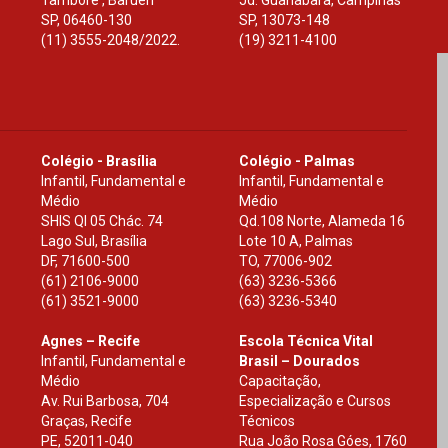
Tamboré , Barueri
Jd. Guanabara, Campinas
SP
,
06460-130
SP
,
13073-148
(11) 3555-2048/2022.
(19) 3211-4100
Colégio - Brasília
Colégio - Palmas
Infantil, Fundamental e
Infantil, Fundamental e
Médio
Médio
SHIS Ql 05 Chác. 74
Qd.108 Norte, Alameda 16
Lago Sul, Brasília
Lote 10 A, Palmas
DF
,
71600-500
TO
,
77006-902
(61) 2106-9000
(63) 3236-5366
(61) 3521-9000
(63) 3236-5340
Agnes – Recife
Escola Técnica Vital
Infantil, Fundamental e
Brasil – Dourados
Médio
Capacitação,
Av. Rui Barbosa, 704
Especialização e Cursos
Graças, Recife
Técnicos
PE
,
52011-040
Rua João Rosa Góes, 1760