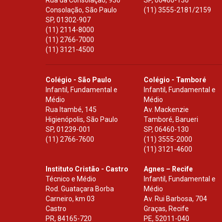
Rua da Consolação, 930
SP
,
06460-130
Consolação, São Paulo
(11) 3555-2181/2159
SP
,
01302-907
(11) 2114-8000
(11) 2766-7000
(11) 3121-4500
Colégio - São Paulo
Colégio - Tamboré
Infantil, Fundamental e
Infantil, Fundamental e
Médio
Médio
Rua Itambé, 145
Av. Mackenzie
Higienópolis, São Paulo
Tamboré, Barueri
SP
,
01239-001
SP
,
06460-130
(11) 2766-7600
(11) 3555-2000
(11) 3121-4600
Instituto Cristão - Castro
Agnes – Recife
Técnico e Médio
Infantil, Fundamental e
Rod. Guataçara Borba
Médio
Carneiro, km 03
Av. Rui Barbosa, 704
Castro
Graças, Recife
PR
,
84165-720
PE
,
52011-040