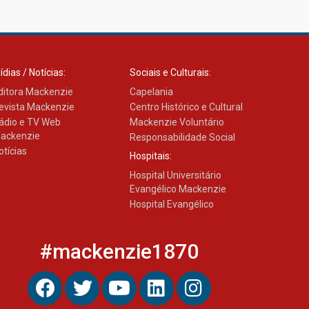
Transformadora reúne
docentes para debater
inovação e desafios da
educação superior
04.08.2026
ídias / Notícias:
Sociais e Culturais:
ditora Mackenzie
Capelania
evista Mackenzie
Centro Histórico e Cultural
ádio e TV Web
Mackenzie Voluntário
ackenzie
Responsabilidade Social
otícias
Hospitais:
Hospital Universitário
Evangélico Mackenzie
Hospital Evangélico
#mackenzie1870