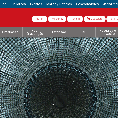
Blog
Biblioteca
Eventos
Mídias / Notícias
Colaboradores
Atendime
Alumni
MackPlay
Revista
MackStore
Portal 
Pós-
Pesquisa e
Graduação
Extensão
EaD
Graduação
Inovação