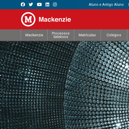
Aluno e Antigo Aluno
Processos
Mackenzie
Matrículas
Colégios
Seletivos