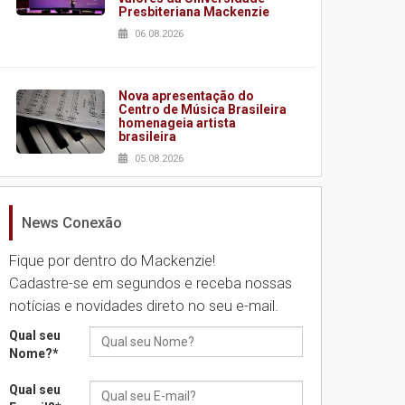
Presbiteriana Mackenzie
06.08.2026
Nova apresentação do
Centro de Música Brasileira
homenageia artista
brasileira
05.08.2026
News Conexão
Universidade Mackenzie
realizará nova edição da
Feira EducationUSA
Fique por dentro do Mackenzie!
05.08.2026
Cadastre-se em segundos e receba nossas
notícias e novidades direto no seu e-mail.
Seminário discute desafios
Qual seu
das novas tecnologias em
Nome?
*
sistemas solares
residenciais
Qual seu
04.08.2026