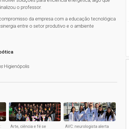
nvolver soluções para eficiência energética, algo que
inalizou o professor.
ma o compromisso da empresa com a educação tecnológica
sinergia entre o setor produtivo e o ambiente
bótica
us
Higienópolis
1
:
Arte, ciência e fé se
AVC: neurologista alerta