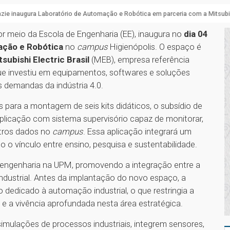
ie inaugura Laboratório de Automação e Robótica em parceria com a Mitsubish
or meio da Escola de Engenharia (EE), inaugura no
dia 04
ação e Robótica
no
campus
Higienópolis. O espaço é
subishi Electric Brasil
(MEB), empresa referência
ue investiu em equipamentos, softwares e soluções
 demandas da indústria 4.0.
para a montagem de seis kits didáticos, o subsídio de
plicação com sistema supervisório capaz de monitorar,
utros dados no
campus
. Essa aplicação integrará um
o vínculo entre ensino, pesquisa e sustentabilidade.
 engenharia na UPM, promovendo a integração entre a
dustrial. Antes da implantação do novo espaço, a
edicado à automação industrial, o que restringia a
 e a vivência aprofundada nesta área estratégica.
imulações de processos industriais, integrem sensores,