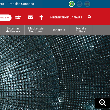
nto
Trabalhe Conosco
INTERNATIONAL AFFAIRS
do Aluno
Sistemas
Mackenzie
Social e
Hospitais
de Ensino
Negócios
Cultural