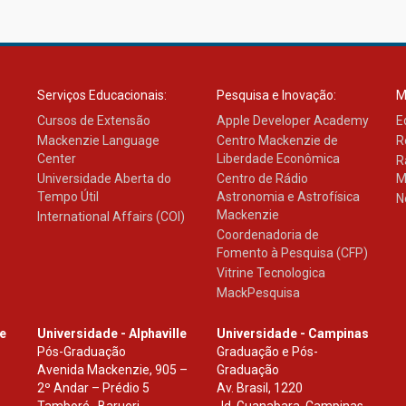
Serviços Educacionais:
Pesquisa e Inovação:
M
Cursos de Extensão
Apple Developer Academy
E
Mackenzie Language
Centro Mackenzie de
R
Center
Liberdade Econômica
R
Universidade Aberta do
Centro de Rádio
M
Tempo Útil
Astronomia e Astrofísica
N
Mackenzie
International Affairs (COI)
Coordenadoria de
Fomento à Pesquisa (CFP)
Vitrine Tecnologica
MackPesquisa
le
Universidade - Alphaville
Universidade - Campinas
Pós-Graduação
Graduação e Pós-
Avenida Mackenzie, 905 –
Graduação
2º Andar – Prédio 5
Av. Brasil, 1220