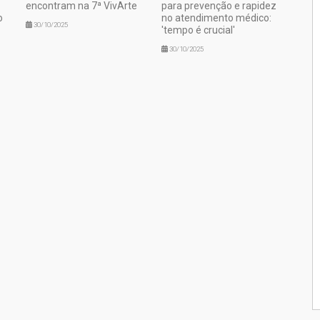
encontram na 7ª VivArte
para prevenção e rapidez
o
no atendimento médico:
30/10/2025
'tempo é crucial'
30/10/2025