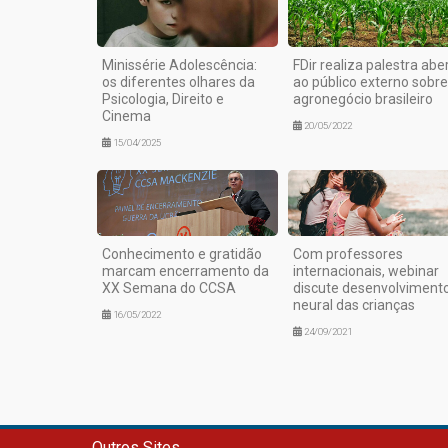
Minissérie Adolescência:
FDir realiza palestra abe
os diferentes olhares da
ao público externo sobre
Psicologia, Direito e
agronegócio brasileiro
Cinema
20/05/2022
15/04/2025
Conhecimento e gratidão
Com professores
marcam encerramento da
internacionais, webinar
XX Semana do CCSA
discute desenvolviment
neural das crianças
16/05/2022
24/09/2021
Outros Sites