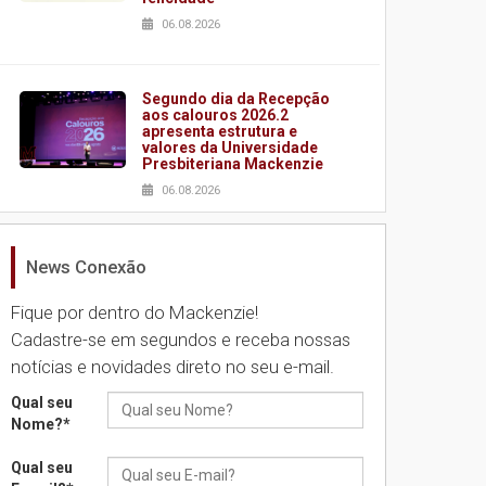
06.08.2026
Segundo dia da Recepção
aos calouros 2026.2
apresenta estrutura e
valores da Universidade
Presbiteriana Mackenzie
06.08.2026
News Conexão
Nova apresentação do
Centro de Música Brasileira
homenageia artista
Fique por dentro do Mackenzie!
brasileira
Cadastre-se em segundos e receba nossas
05.08.2026
notícias e novidades direto no seu e-mail.
Qual seu
Universidade Mackenzie
Nome?
*
realizará nova edição da
Feira EducationUSA
Qual seu
05.08.2026