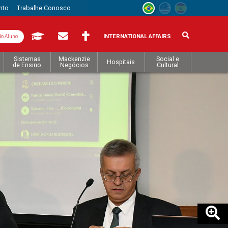
nto
Trabalhe Conosco
INTERNATIONAL AFFAIRS
do Aluno
Sistemas
Mackenzie
Social e
Hospitais
de Ensino
Negócios
Cultural