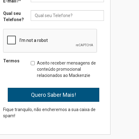
E-mail?
*
Qual seu
Seminário discute desafios
Telefone?
das novas tecnologias em
sistemas solares
residenciais
04.08.2026
Mackenzie recepciona os
Termos
Aceito receber mensagens de
calouros do segundo
conteúdo promocional
semestre de 2026
relacionados ao Mackenzie
04.08.2026
Como o Colégio Mackenzie
Brasília prepara seus
estudantes para o PAS antes
Fique tranquilo, não encheremos a sua caixa de
mesmo do Ensino Médio
spam!
04.08.2026