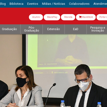
Blog
Biblioteca
Eventos
Mídias / Notícias
Colaboradores
Atendime
Alumni
MackPlay
Revista
MackStore
Portal 
Pós-
Pesquisa e
Graduação
Extensão
EaD
Graduação
Inovação