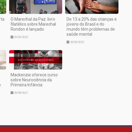
rta
O Marechal da Paz: livro
De 13 a 20% das crianças e
filatélico sobre Marechal
jovens do Brasil e do
Rondon é lançado
mundo têm problemas de
saúde mental
20/05/2022
18/05/2022
Mackenzie oferece curso
sobre Neurociência da
o
Primeira Infância
09/08/2021