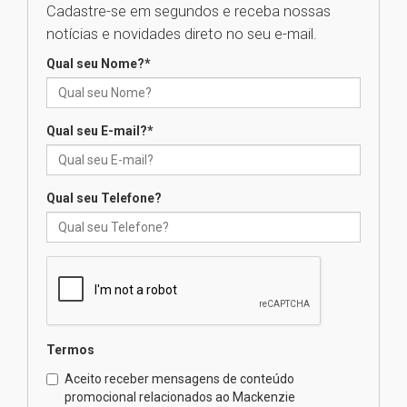
Cadastre-se em segundos e receba nossas
estudantes para o PAS antes
mesmo do Ensino Médio
notícias e novidades direto no seu e-mail.
04.08.2026
Qual seu Nome?
*
Como os pais podem investir
na educação dos filhos além da
Qual seu E-mail?
*
escola
04.08.2026
Qual seu Telefone?
XIII Fórum de Aprendizagem
Transformadora reúne
docentes para debater
inovação e desafios da
educação superior
04.08.2026
Termos
Professora do Mackenzie é
finalista do Prêmio Jabuti com
Aceito receber mensagens de conteúdo
obra sobre ética e arquitetura
promocional relacionados ao Mackenzie
contemporânea