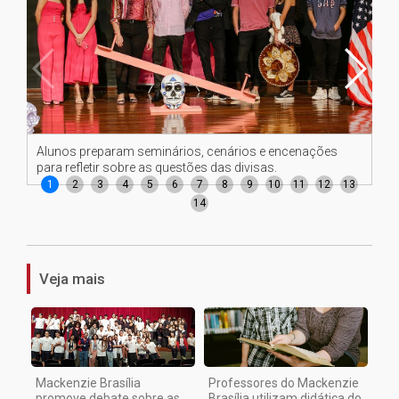
Alunos preparam seminários, cenários e encenações
Al
para refletir sobre as questões das divisas.
par
1
2
3
4
5
6
7
8
9
10
11
12
13
14
Veja mais
Mackenzie Brasília
Professores do Mackenzie
promove debate sobre as
Brasília utilizam didática do