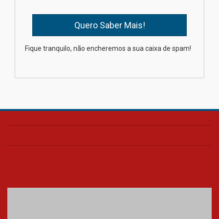
04.08.2026
Semana Internacional
Fique tranquilo, não encheremos a sua caixa de spam!
Mackenzie promove parcerias
internacionais
03.08.2026