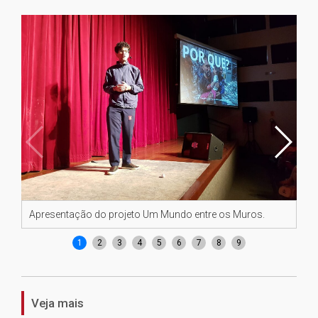
Apresentação do projeto Um Mundo entre os Muros.
Ap
1
2
3
4
5
6
7
8
9
Veja mais