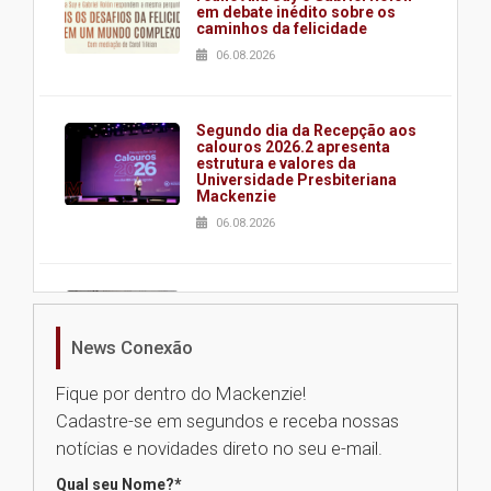
em debate inédito sobre os
caminhos da felicidade
06.08.2026
Segundo dia da Recepção aos
calouros 2026.2 apresenta
estrutura e valores da
Universidade Presbiteriana
Mackenzie
06.08.2026
Nova apresentação do Centro
de Música Brasileira
homenageia artista brasileira
News Conexão
05.08.2026
Fique por dentro do Mackenzie!
Cadastre-se em segundos e receba nossas
Universidade Mackenzie
notícias e novidades direto no seu e-mail.
realizará nova edição da Feira
EducationUSA
Qual seu Nome?
*