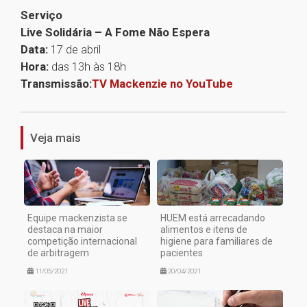
Serviço
Live Solidária – A Fome Não Espera
Data:
17 de abril
Hora:
das 13h às 18h
Transmissão:
TV Mackenzie no YouTube
1
Veja mais
Equipe mackenzista se
HUEM está arrecadando
destaca na maior
alimentos e itens de
competição internacional
higiene para familiares de
de arbitragem
pacientes
11/05/2021
20/04/2021