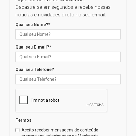
Cadastre-se em segundos e receba nossas
Universidade Mackenzie
notícias e novidades direto no seu e-mail.
realizará nova edição da Feira
EducationUSA
Qual seu Nome?
*
05.08.2026
Qual seu E-mail?
*
Seminário discute desafios
das novas tecnologias em
sistemas solares residenciais
04.08.2026
Qual seu Telefone?
Mackenzie recepciona os
calouros do segundo semestre
de 2026
04.08.2026
Termos
Como o Colégio Mackenzie
Brasília prepara seus
Aceito receber mensagens de conteúdo
estudantes para o PAS antes
promocional relacionados ao Mackenzie