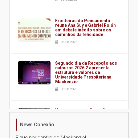
Fronteiras do Pensamento
reúne Ana Suy e Gabriel Rolón
em debate inédito sobre os
caminhos da felicidade
06.08.2026
Segundo dia da Recepção aos
calouros 2026.2 apresenta
estrutura e valores da
Universidade Presbiteriana
Mackenzie
06.08.2026
Nova apresentação do Centro
de Música Brasileira
homenageia artista brasileira
News Conexão
05.08.2026
Fique por dentro do Mackenzie!