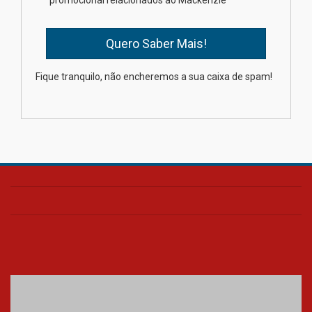
mesmo do Ensino Médio
04.08.2026
Como os pais podem investir
Fique tranquilo, não encheremos a sua caixa de spam!
na educação dos filhos além da
escola
04.08.2026