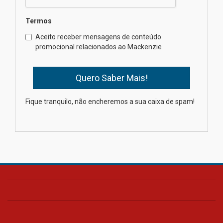
04.08.2026
Termos
Como os pais podem investir
Aceito receber mensagens de conteúdo
na educação dos filhos além da
promocional relacionados ao Mackenzie
escola
04.08.2026
XIII Fórum de Aprendizagem
Fique tranquilo, não encheremos a sua caixa de spam!
Transformadora reúne
docentes para debater
inovação e desafios da
educação superior
04.08.2026