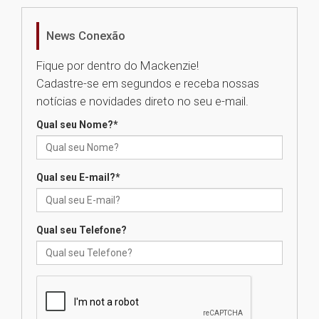
Universidade Mackenzie
realizará nova edição da Feira
EducationUSA
News Conexão
05.08.2026
Fique por dentro do Mackenzie!
Cadastre-se em segundos e receba nossas
Seminário discute desafios
notícias e novidades direto no seu e-mail.
das novas tecnologias em
sistemas solares residenciais
Qual seu Nome?
*
04.08.2026
Qual seu E-mail?
*
Mackenzie recepciona os
calouros do segundo semestre
de 2026
04.08.2026
Qual seu Telefone?
Como o Colégio Mackenzie
Brasília prepara seus
estudantes para o PAS antes
mesmo do Ensino Médio