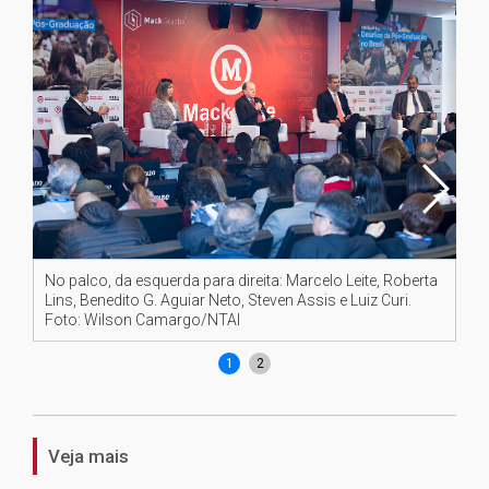
No palco, da esquerda para direita: Marcelo Leite, Roberta
Be
Lins, Benedito G. Aguiar Neto, Steven Assis e Luiz Curi.
ca
Foto: Wilson Camargo/NTAI
Wi
1
2
Veja mais