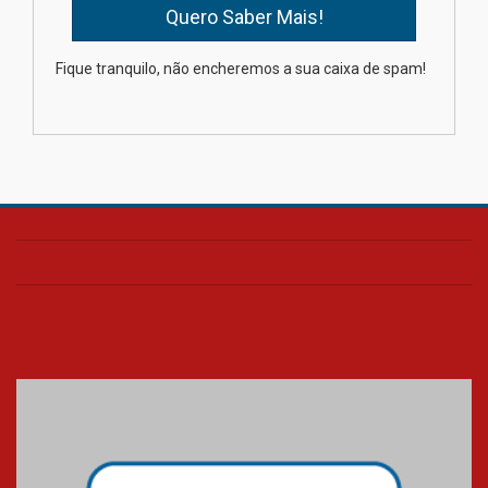
Professora do Mackenzie é
Fique tranquilo, não encheremos a sua caixa de spam!
finalista do Prêmio Jabuti com
obra sobre ética e arquitetura
contemporânea
04.08.2026