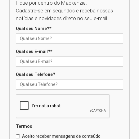
Fique por dentro do Mackenzie!
Cadastre-se em segundos e receba nossas
Universidade Mackenzie
notícias e novidades direto no seu e-mail.
realizará nova edição da Feira
EducationUSA
Qual seu Nome?
*
05.08.2026
Qual seu E-mail?
*
Seminário discute desafios
das novas tecnologias em
sistemas solares residenciais
04.08.2026
Qual seu Telefone?
Mackenzie recepciona os
calouros do segundo semestre
de 2026
04.08.2026
Termos
Como o Colégio Mackenzie
Brasília prepara seus
Aceito receber mensagens de conteúdo