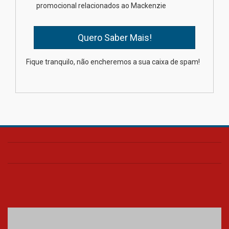
estudantes para o PAS antes
promocional relacionados ao Mackenzie
mesmo do Ensino Médio
04.08.2026
Como os pais podem investir
Fique tranquilo, não encheremos a sua caixa de spam!
na educação dos filhos além da
escola
04.08.2026