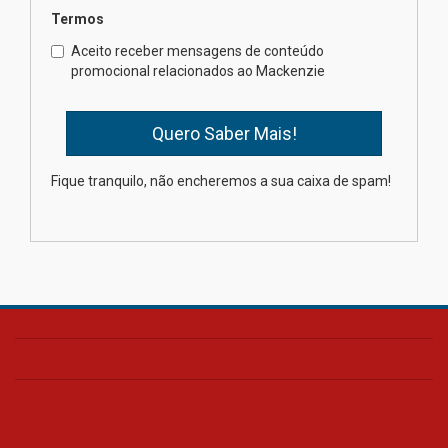
Termos
Como o Colégio Mackenzie
Brasília prepara seus
Aceito receber mensagens de conteúdo
estudantes para o PAS antes
promocional relacionados ao Mackenzie
mesmo do Ensino Médio
04.08.2026
Como os pais podem investir
Fique tranquilo, não encheremos a sua caixa de spam!
na educação dos filhos além da
escola
04.08.2026