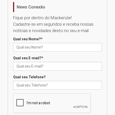
homenageia artista brasileira
News Conexão
05.08.2026
Fique por dentro do Mackenzie!
Cadastre-se em segundos e receba nossas
Universidade Mackenzie
notícias e novidades direto no seu e-mail.
realizará nova edição da Feira
EducationUSA
Qual seu Nome?
*
05.08.2026
Qual seu E-mail?
*
Seminário discute desafios
das novas tecnologias em
sistemas solares residenciais
04.08.2026
Qual seu Telefone?
Mackenzie recepciona os
calouros do segundo semestre
de 2026
04.08.2026