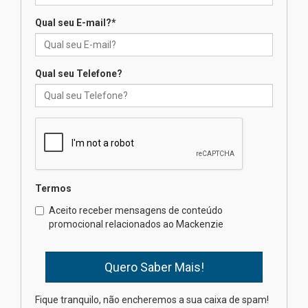
Qual seu E-mail?
*
Mackenzie recepciona os
calouros do segundo semestre
de 2026
04.08.2026
Qual seu Telefone?
Como o Colégio Mackenzie
Brasília prepara seus
estudantes para o PAS antes
mesmo do Ensino Médio
04.08.2026
Termos
Como os pais podem investir
Aceito receber mensagens de conteúdo
na educação dos filhos além da
promocional relacionados ao Mackenzie
escola
04.08.2026
XIII Fórum de Aprendizagem
Fique tranquilo, não encheremos a sua caixa de spam!
Transformadora reúne