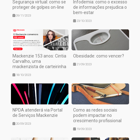
Segurança virtual: como se
Infodemia: como o excesso
proteger de golpes on-line
de informações prejudica o
bem-estar
09/11/2023
23/10/2023
Mackenzie 153 anos: Cintia
Obesidade: como vencer?
Carvalho, uma
21/09/2023
mackenzista de carteirinha
18/10/2023
NPDA atenderá via Portal
Como as redes sociais
de Serviços Mackenzie
podem impactar no
crescimento profissional
20/09/2023
19/09/2023