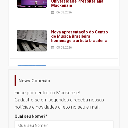
Universidade Presbiteriana
Mackenzie
06.08.2026
Nova apresentação do Centro
de Música Brasileira
homenageia artista brasileira
05.08.2026
Universidade Mackenzie
realizará nova edição da Feira
EducationUSA
News Conexão
05.08.2026
Fique por dentro do Mackenzie!
Cadastre-se em segundos e receba nossas
Seminário discute desafios
notícias e novidades direto no seu e-mail.
das novas tecnologias em
sistemas solares residenciais
Qual seu Nome?
*
04.08.2026