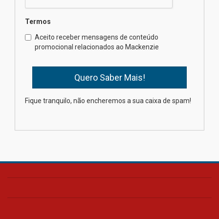
XIII Fórum de Aprendizagem
Termos
Transformadora reúne
docentes para debater
Aceito receber mensagens de conteúdo
inovação e desafios da
promocional relacionados ao Mackenzie
educação superior
04.08.2026
Professora do Mackenzie é
Fique tranquilo, não encheremos a sua caixa de spam!
finalista do Prêmio Jabuti com
obra sobre ética e arquitetura
contemporânea
04.08.2026