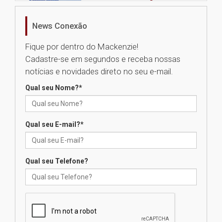
sistemas solares residenciais
04.08.2026
News Conexão
Fique por dentro do Mackenzie!
Mackenzie recepciona os
Cadastre-se em segundos e receba nossas
calouros do segundo semestre
de 2026
notícias e novidades direto no seu e-mail.
04.08.2026
Qual seu Nome?
*
Como o Colégio Mackenzie
Brasília prepara seus
Qual seu E-mail?
*
estudantes para o PAS antes
mesmo do Ensino Médio
04.08.2026
Qual seu Telefone?
Como os pais podem investir
na educação dos filhos além da
escola
04.08.2026