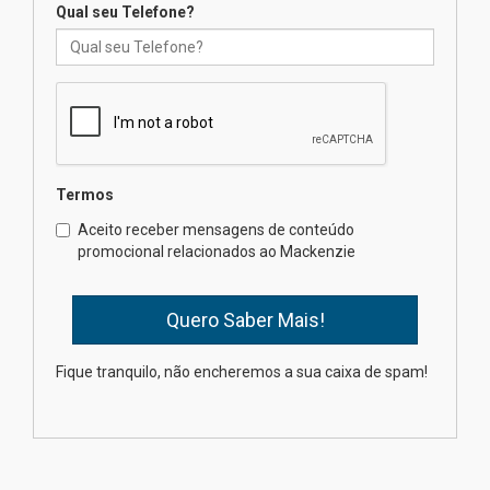
Qual seu Telefone?
XIII Fórum de Aprendizagem
Transformadora reúne
docentes para debater
inovação e desafios da
educação superior
04.08.2026
Termos
Professora do Mackenzie é
finalista do Prêmio Jabuti com
Aceito receber mensagens de conteúdo
obra sobre ética e arquitetura
promocional relacionados ao Mackenzie
contemporânea
04.08.2026
Semana Internacional
Fique tranquilo, não encheremos a sua caixa de spam!
Mackenzie promove parcerias
internacionais
03.08.2026