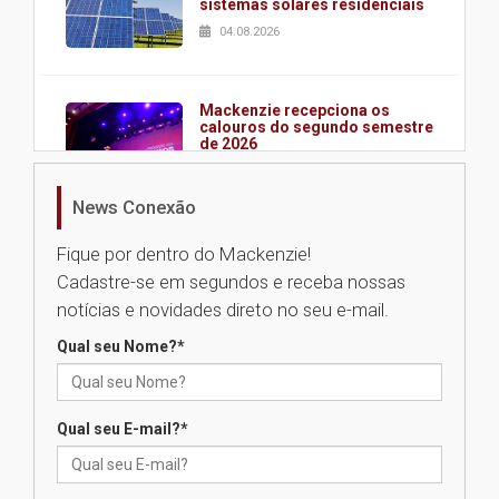
sistemas solares residenciais
04.08.2026
Mackenzie recepciona os
calouros do segundo semestre
de 2026
04.08.2026
News Conexão
Como o Colégio Mackenzie
Fique por dentro do Mackenzie!
Brasília prepara seus
Cadastre-se em segundos e receba nossas
estudantes para o PAS antes
mesmo do Ensino Médio
notícias e novidades direto no seu e-mail.
04.08.2026
Qual seu Nome?
*
Como os pais podem investir
na educação dos filhos além da
Qual seu E-mail?
*
escola
04.08.2026