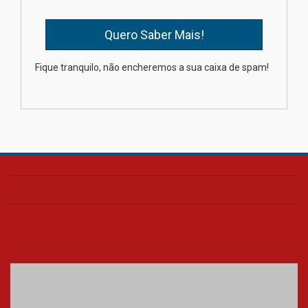
04.08.2026
Como os pais podem investir
Fique tranquilo, não encheremos a sua caixa de spam!
na educação dos filhos além da
escola
04.08.2026