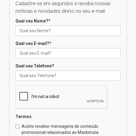
Cadastre-se em segundos e receba nossas
Universidade Mackenzie
notícias e novidades direto no seu e-mail.
realizará nova edição da Feira
EducationUSA
Qual seu Nome?
*
05.08.2026
Qual seu E-mail?
*
Seminário discute desafios
das novas tecnologias em
sistemas solares residenciais
04.08.2026
Qual seu Telefone?
Mackenzie recepciona os
calouros do segundo semestre
de 2026
04.08.2026
Termos
Como o Colégio Mackenzie
Brasília prepara seus
Aceito receber mensagens de conteúdo
estudantes para o PAS antes
promocional relacionados ao Mackenzie
mesmo do Ensino Médio