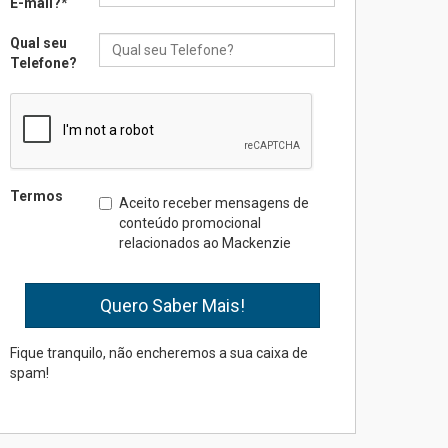
E-mail?
*
inovação e desafios da
educação superior
Qual seu
04.08.2026
Telefone?
Professora do Mackenzie é
finalista do Prêmio Jabuti
com obra sobre ética e
arquitetura contemporânea
04.08.2026
Termos
Aceito receber mensagens de
conteúdo promocional
relacionados ao Mackenzie
Semana Internacional
Mackenzie promove
parcerias internacionais
03.08.2026
Fique tranquilo, não encheremos a sua caixa de
spam!
Oncologista do HUEM
ressalta importância da
prevenção e diagnóstico
precoce do câncer de
pulmão