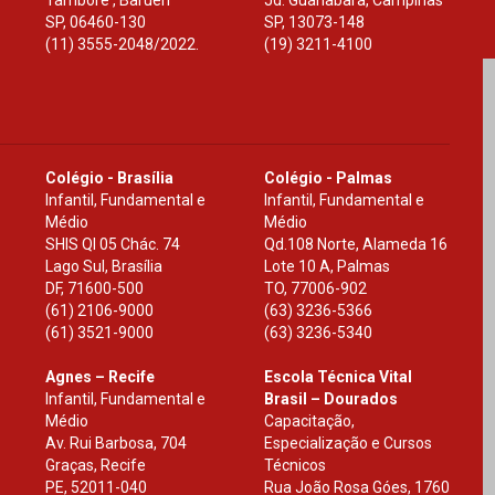
Tamboré , Barueri
Jd. Guanabara, Campinas
SP
,
06460-130
SP
,
13073-148
(11) 3555-2048/2022.
(19) 3211-4100
Colégio - Brasília
Colégio - Palmas
Infantil, Fundamental e
Infantil, Fundamental e
Médio
Médio
SHIS Ql 05 Chác. 74
Qd.108 Norte, Alameda 16
Lago Sul, Brasília
Lote 10 A, Palmas
DF
,
71600-500
TO
,
77006-902
(61) 2106-9000
(63) 3236-5366
(61) 3521-9000
(63) 3236-5340
Agnes – Recife
Escola Técnica Vital
Infantil, Fundamental e
Brasil – Dourados
Médio
Capacitação,
Av. Rui Barbosa, 704
Especialização e Cursos
Graças, Recife
Técnicos
PE
,
52011-040
Rua João Rosa Góes, 1760