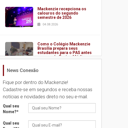
Mackenzie recepciona os
calouros do segundo
semestre de 2026
04.08.2026
Como o Colégio Mackenzie
Brasília prepara seus
estudantes para o PAS antes
mesmo do Ensino Médio
04.08.2026
News Conexão
Fique por dentro do Mackenzie!
Como os pais podem investir
na educação dos filhos além
Cadastre-se em segundos e receba nossas
da escola
notícias e novidades direto no seu e-mail.
04.08.2026
Qual seu
Nome?
*
XIII Fórum de Aprendizagem
Transformadora reúne
Qual seu
docentes para debater