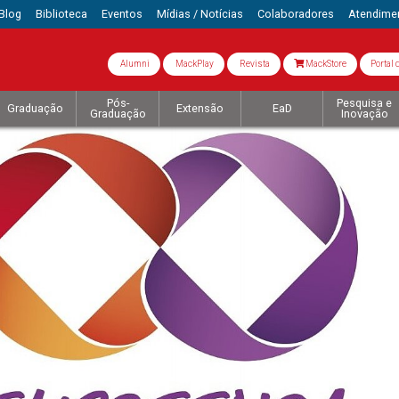
Blog
Biblioteca
Eventos
Mídias / Notícias
Colaboradores
Atendime
Alumni
MackPlay
Revista
MackStore
Portal 
Pós-
Pesquisa e
Graduação
Extensão
EaD
Graduação
Inovação