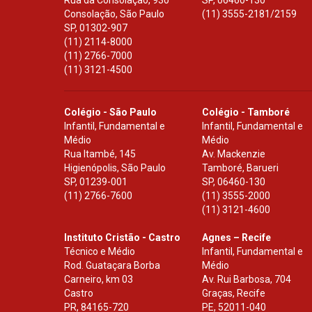
Rua da Consolação, 930
SP
,
06460-130
Consolação, São Paulo
(11) 3555-2181/2159
SP
,
01302-907
(11) 2114-8000
(11) 2766-7000
(11) 3121-4500
Colégio - São Paulo
Colégio - Tamboré
Infantil, Fundamental e
Infantil, Fundamental e
Médio
Médio
Rua Itambé, 145
Av. Mackenzie
Higienópolis, São Paulo
Tamboré, Barueri
SP
,
01239-001
SP
,
06460-130
(11) 2766-7600
(11) 3555-2000
(11) 3121-4600
Instituto Cristão - Castro
Agnes – Recife
Técnico e Médio
Infantil, Fundamental e
Rod. Guataçara Borba
Médio
Carneiro, km 03
Av. Rui Barbosa, 704
Castro
Graças, Recife
PR
,
84165-720
PE
,
52011-040