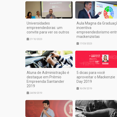
Universidades
Aula Magna da Graduaç
empreendedoras: um
incentiva
convite para ver os outros
empreendedorismo ent
mackenzistas
27/10/2023
17/03/2023
Aluna de Administração é
5 dicas para você
destaque em Prêmio
aproveitar o Mackenzie
Empreenda Santander
Day 2019
2019
16/09/2019
24/09/2019