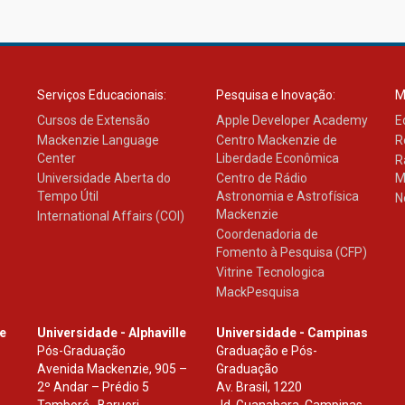
Serviços Educacionais:
Pesquisa e Inovação:
M
Cursos de Extensão
Apple Developer Academy
E
Mackenzie Language
Centro Mackenzie de
R
Center
Liberdade Econômica
R
Universidade Aberta do
Centro de Rádio
M
Tempo Útil
Astronomia e Astrofísica
N
Mackenzie
International Affairs (COI)
Coordenadoria de
Fomento à Pesquisa (CFP)
Vitrine Tecnologica
MackPesquisa
le
Universidade - Alphaville
Universidade - Campinas
Pós-Graduação
Graduação e Pós-
Avenida Mackenzie, 905 –
Graduação
2º Andar – Prédio 5
Av. Brasil, 1220