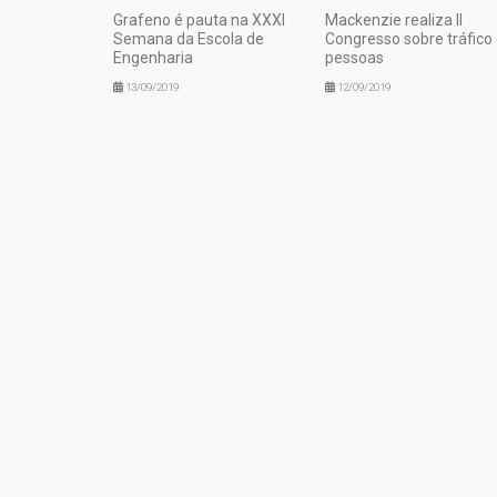
Grafeno é pauta na XXXI
Mackenzie realiza II
Semana da Escola de
Congresso sobre tráfico
Engenharia
pessoas
13/09/2019
12/09/2019