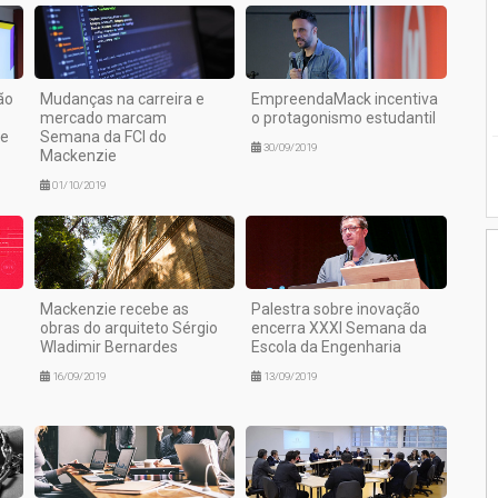
ão
Mudanças na carreira e
EmpreendaMack incentiva
mercado marcam
o protagonismo estudantil
re
Semana da FCI do
30/09/2019
Mackenzie
01/10/2019
Mackenzie recebe as
Palestra sobre inovação
obras do arquiteto Sérgio
encerra XXXI Semana da
Wladimir Bernardes
Escola da Engenharia
16/09/2019
13/09/2019