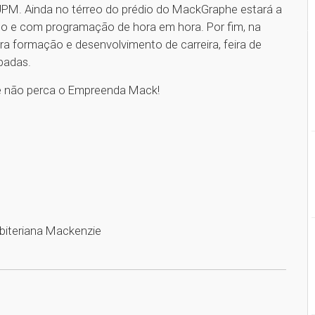
PM. Ainda no térreo do prédio do MackGraphe estará a
to e com programação de hora em hora. Por fim, na
ra formação e desenvolvimento de carreira, feira de
ubadas.
o e não perca o Empreenda Mack!
sbiteriana Mackenzie
1