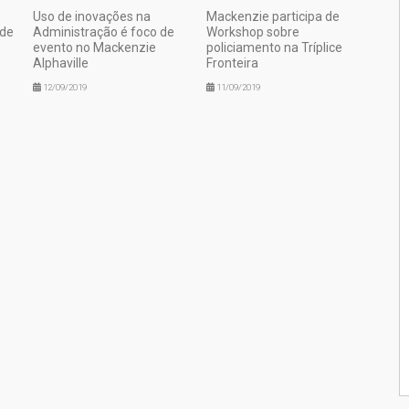
Uso de inovações na
Mackenzie participa de
 de
Administração é foco de
Workshop sobre
evento no Mackenzie
policiamento na Tríplice
Alphaville
Fronteira
12/09/2019
11/09/2019