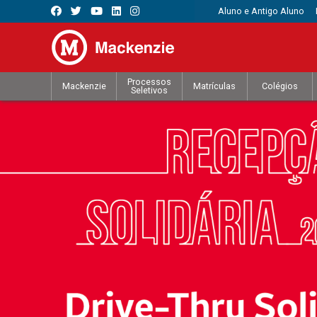
Aluno e Antigo Aluno
Processos
Mackenzie
Matrículas
Colégios
Seletivos