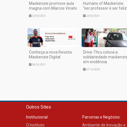
Mackenzie promove aula
Humans of Mackenzie:
magna com Marcos Viriato
“ser professor é ser feliz
22/02/2021
22/02/2021
Conheça a nova Revista
Drive-Thru coloca a
Mackenzie Digital
solidariedade mackenzi
em evidência
08/02/2021
07/12/2020
Outros Sites
Institucional
Parcerias e Negócios:
O Instituto
Ambiente de Inovação e