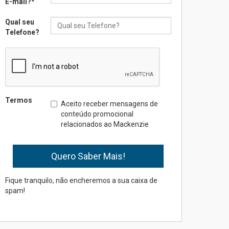
E-mail?
*
Qual seu
Seminário discute desafios
Telefone?
das novas tecnologias em
sistemas solares
residenciais
04.08.2026
Mackenzie recepciona os
Termos
Aceito receber mensagens de
calouros do segundo
conteúdo promocional
semestre de 2026
relacionados ao Mackenzie
04.08.2026
Como o Colégio Mackenzie
Brasília prepara seus
estudantes para o PAS antes
Fique tranquilo, não encheremos a sua caixa de
mesmo do Ensino Médio
spam!
04.08.2026