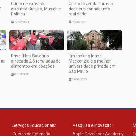
Curso de extensão
Como fazer da carreira
”
discutirá Cultura, Música e
dos seus sonhos uma
Política
realidade
22/02/2021
19/02/2021
Drive-Thru Solidário
Em ranking latino,
sta
arrecada 2,6 toneladas de
Mackenzie é a melhor
alimentos em doações
universidade privada em
São Paulo
01/09/2020
08/07/2020
Serviços Educacionais:
Pesquisa e Inovação:
M
Cursos de Extensão
Apple Developer Academy
E