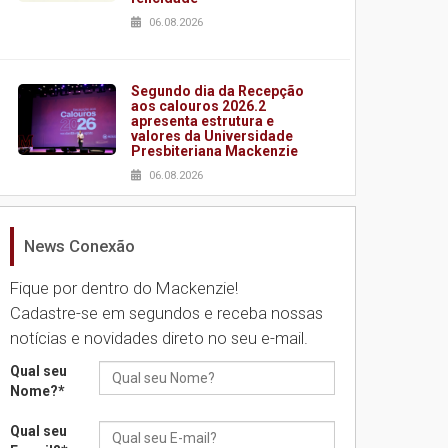
06.08.2026
Segundo dia da Recepção
aos calouros 2026.2
apresenta estrutura e
valores da Universidade
Presbiteriana Mackenzie
06.08.2026
News Conexão
Nova apresentação do
Centro de Música Brasileira
homenageia artista
Fique por dentro do Mackenzie!
brasileira
Cadastre-se em segundos e receba nossas
05.08.2026
notícias e novidades direto no seu e-mail.
Qual seu
Universidade Mackenzie
Nome?
*
realizará nova edição da
Feira EducationUSA
Qual seu
05.08.2026