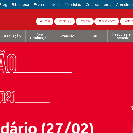
Blog
Biblioteca
Eventos
Mídias / Notícias
Colaboradores
Atendime
Alumni
MackPlay
Revista
MackStore
Portal 
Pós-
Pesquisa e
Graduação
Extensão
EaD
Graduação
Inovação