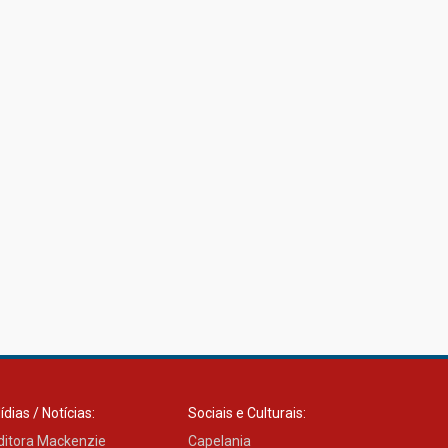
ídias / Notícias:
Sociais e Culturais:
ditora Mackenzie
Capelania