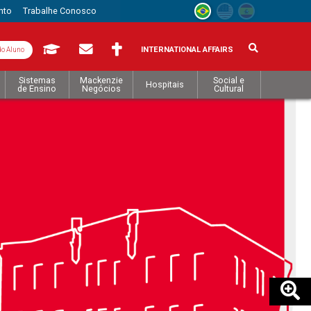
nto
Trabalhe Conosco
INTERNATIONAL AFFAIRS
do Aluno
Sistemas
Mackenzie
Social e
Hospitais
de Ensino
Negócios
Cultural