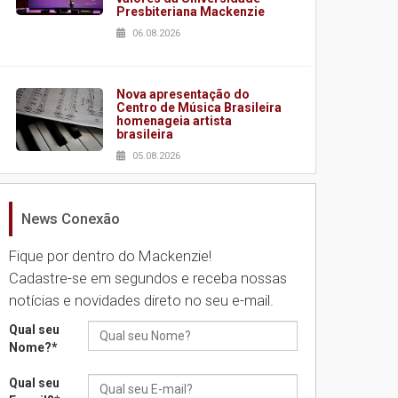
Presbiteriana Mackenzie
06.08.2026
Nova apresentação do
Centro de Música Brasileira
homenageia artista
brasileira
05.08.2026
News Conexão
Universidade Mackenzie
realizará nova edição da
Feira EducationUSA
Fique por dentro do Mackenzie!
05.08.2026
Cadastre-se em segundos e receba nossas
notícias e novidades direto no seu e-mail.
Seminário discute desafios
Qual seu
das novas tecnologias em
Nome?
*
sistemas solares
residenciais
Qual seu
04.08.2026