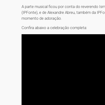
A parte musical ficou por conta do reverendo Ism
(IPFonte), e de Alexandre Abreu, também da IPF
momento de adoração.
Confira abaixo a celebração completa: