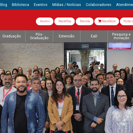
Blog
Biblioteca
Eventos
Mídias / Notícias
Colaboradores
Atendime
Alumni
MackPlay
Revista
MackStore
Portal 
Pós-
Pesquisa e
Graduação
Extensão
EaD
Graduação
Inovação