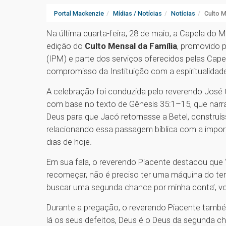
Portal Mackenzie
Mídias / Notícias
Notícias
Culto M
Na última quarta-feira, 28 de maio, a Capela do 
edição do
Culto Mensal da Família
, promovido p
(IPM) e parte dos serviços oferecidos pelas Cap
compromisso da Instituição com a espiritualidade
A celebração foi conduzida pelo reverendo José
com base no texto de Gênesis 35:1–15, que narra
Deus para que Jacó retornasse a Betel, construíss
relacionando essa passagem bíblica com a importân
dias de hoje.
Em sua fala, o reverendo Piacente destacou que “
recomeçar, não é preciso ter uma máquina do tem
buscar uma segunda chance por minha conta’, vo
Durante a pregação, o reverendo Piacente também
lá os seus defeitos, Deus é o Deus da segunda c