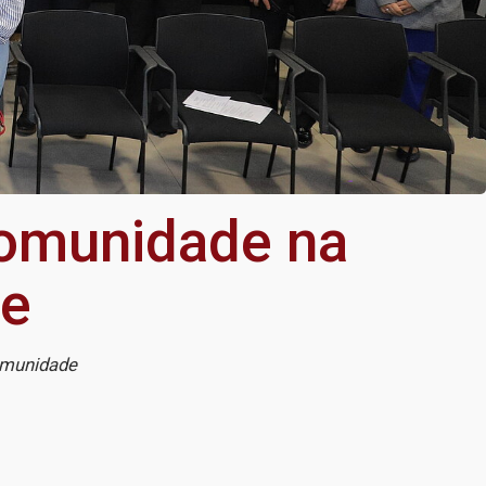
comunidade na
ie
omunidade