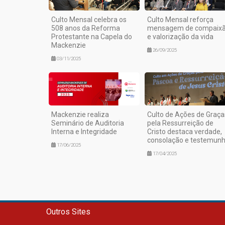
Culto Mensal celebra os
Culto Mensal reforça
508 anos da Reforma
mensagem de compaix
Protestante na Capela do
e valorização da vida
Mackenzie
26/09/2025
03/11/2025
Mackenzie realiza
Culto de Ações de Graça
Seminário de Auditoria
pela Ressurreição de
Interna e Integridade
Cristo destaca verdade,
consolação e testemun
17/06/2025
17/04/2025
Outros Sites