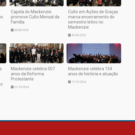
Capela do Mackenzie
Culto em Ações de Graças
ão
promove Culto Mensal da
marca encerramento do
Família
semestre letivo no
Mackenzie
28/08/2025
26/06/2025
s
Mackenzie celebra 507
Mackenzie celebra 154
anos da Reforma
anos de história e atuação
Protestante
17/10/2024
ho
31/10/2024