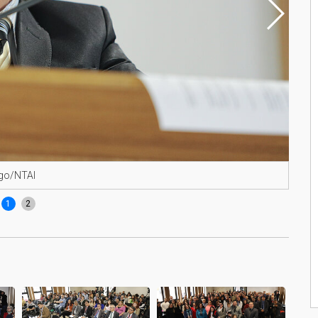
rgo/NTAI
Reve
1
2