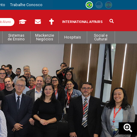
nto
Trabalhe Conosco
INTERNATIONAL AFFAIRS
do Aluno
Sistemas
Mackenzie
Social e
Hospitais
de Ensino
Negócios
Cultural