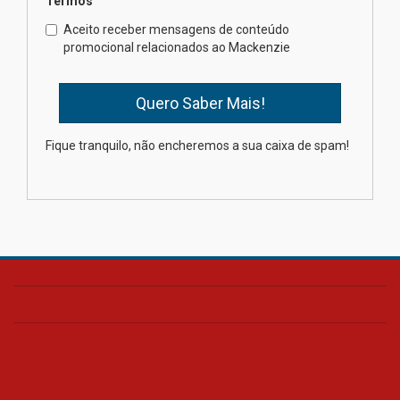
Termos
Mackenzie promove parcerias
internacionais
Aceito receber mensagens de conteúdo
promocional relacionados ao Mackenzie
03.08.2026
Oncologista do HUEM ressalta
importância da prevenção e
diagnóstico precoce do câncer
Fique tranquilo, não encheremos a sua caixa de spam!
de pulmão
03.08.2026