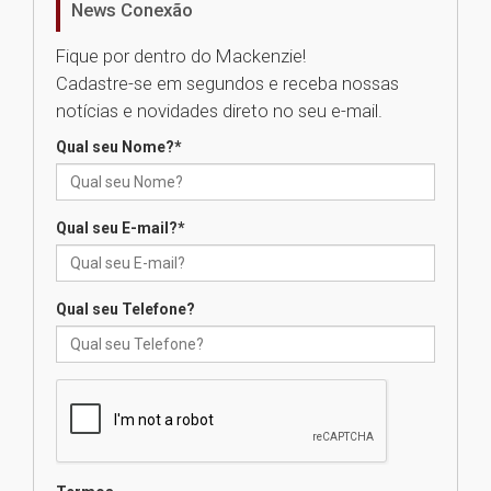
News Conexão
Como os pais podem investir
na educação dos filhos além da
Fique por dentro do Mackenzie!
escola
Cadastre-se em segundos e receba nossas
04.08.2026
notícias e novidades direto no seu e-mail.
Qual seu Nome?
*
XIII Fórum de Aprendizagem
Transformadora reúne
docentes para debater
inovação e desafios da
Qual seu E-mail?
*
educação superior
04.08.2026
Qual seu Telefone?
Professora do Mackenzie é
finalista do Prêmio Jabuti com
obra sobre ética e arquitetura
contemporânea
04.08.2026
Semana Internacional