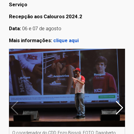
Serviço
Recepção aos Calouros 2024.2
Data:
06 e 07 de agosto
Mais informações:
clique aqui
O coordenador do CDD, Enzo Bissoli. FOTO: Dagoberto
O g