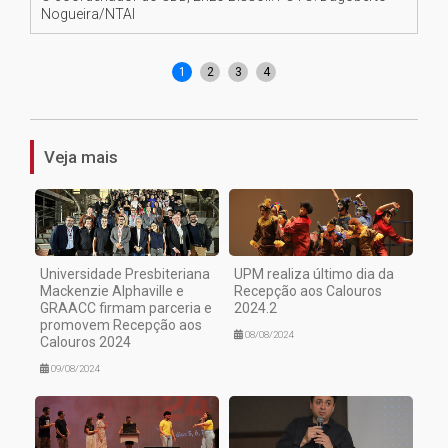
Nogueira/NTAI
Ma
Da
1
2
3
4
Veja mais
Universidade Presbiteriana
UPM realiza último dia da
Mackenzie Alphaville e
Recepção aos Calouros
GRAACC firmam parceria e
2024.2
promovem Recepção aos
08/08/2024
Calouros 2024
09/08/2024