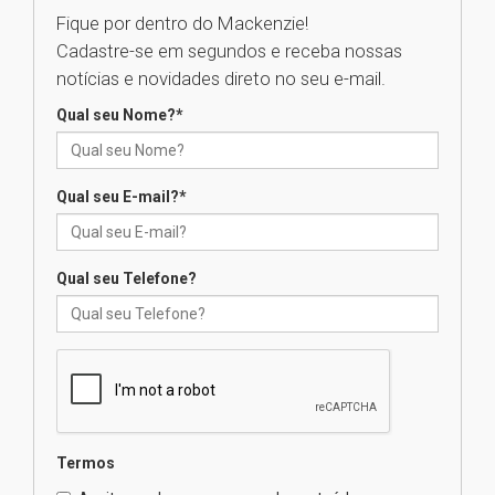
Como os pais podem investir
na educação dos filhos além da
Fique por dentro do Mackenzie!
escola
Cadastre-se em segundos e receba nossas
04.08.2026
notícias e novidades direto no seu e-mail.
Qual seu Nome?
*
XIII Fórum de Aprendizagem
Transformadora reúne
docentes para debater
inovação e desafios da
Qual seu E-mail?
*
educação superior
04.08.2026
Qual seu Telefone?
Professora do Mackenzie é
finalista do Prêmio Jabuti com
obra sobre ética e arquitetura
contemporânea
04.08.2026
Semana Internacional
Termos
Mackenzie promove parcerias
internacionais