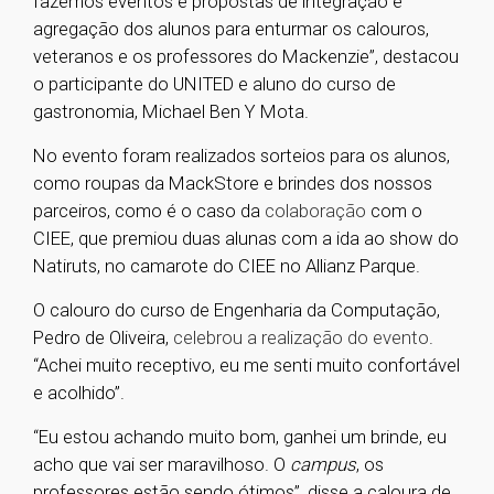
fazemos eventos e propostas de integração e
agregação dos alunos para enturmar os calouros,
veteranos e os professores do Mackenzie”, destacou
o participante do UNITED e aluno do curso de
gastronomia, Michael Ben Y Mota.
No evento foram realizados sorteios para os alunos,
como roupas da MackStore e brindes dos nossos
parceiros, como é o caso da
colaboração
com o
CIEE, que premiou duas alunas com a ida ao show do
Natiruts, no camarote do CIEE no Allianz Parque.
O calouro do curso de Engenharia da Computação,
Pedro de Oliveira,
celebrou a realização do evento
.
“Achei muito receptivo, eu me senti muito confortável
e acolhido”.
“Eu estou achando muito bom, ganhei um brinde, eu
acho que vai ser maravilhoso. O
campus
, os
professores estão sendo ótimos”, disse a caloura de