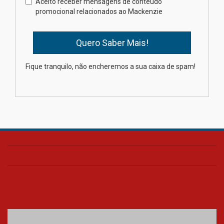
Aceito receber mensagens de conteúdo
promocional relacionados ao Mackenzie
03.08.2026
Oncologista do HUEM ressalta
importância da prevenção e
diagnóstico precoce do câncer
Fique tranquilo, não encheremos a sua caixa de spam!
de pulmão
03.08.2026