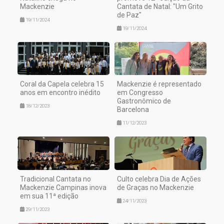
Mackenzie
Cantata de Natal: "Um Grito
de Paz"
19/11/2024
19/11/2024
Coral da Capela celebra 15
Mackenzie é representado
anos em encontro inédito
em Congresso
Gastronômico de
18/12/2023
Barcelona
11/12/2023
Tradicional Cantata no
Culto celebra Dia de Ações
Mackenzie Campinas inova
de Graças no Mackenzie
em sua 11ª edição
24/11/2023
29/11/2023