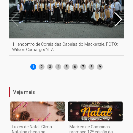
1º encontro de Corais das Capelas do Mackenzie. FOTO:
Cu
Wilson Camargo/NTAI
1
2
3
4
5
6
7
8
9
Veja mais
Luzes de Natal: Clima
Mackenzie Campinas
Natalino chega no
promove 12ª edição da