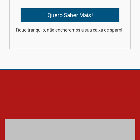
Oncologista do HUEM ressalta
importância da prevenção e
diagnóstico precoce do câncer
Fique tranquilo, não encheremos a sua caixa de spam!
de pulmão
03.08.2026