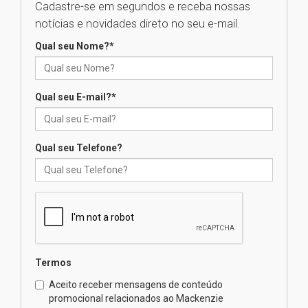
Cadastre-se em segundos e receba nossas
04.08.2026
notícias e novidades direto no seu e-mail.
Qual seu Nome?
*
XIII Fórum de Aprendizagem
Transformadora reúne
docentes para debater
inovação e desafios da
Qual seu E-mail?
*
educação superior
04.08.2026
Qual seu Telefone?
Professora do Mackenzie é
finalista do Prêmio Jabuti com
obra sobre ética e arquitetura
contemporânea
04.08.2026
Semana Internacional
Termos
Mackenzie promove parcerias
internacionais
Aceito receber mensagens de conteúdo
promocional relacionados ao Mackenzie
03.08.2026