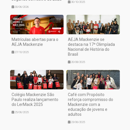
30/10/2025
30/06/2026
Matrículas abertas para o
AEJA Mackenzie se
AEJA Mackenzie
destaca na 17ª Olimpíada
Nacional de História do
27/10/2025
Brasil
20/08/2025
Colégio Mackenzie São
Café com Propósito
Paulo realiza lançamento
reforça compromisso do
do LerMack 2025
Mackenzie com a
educação de jovens e
25/06/2025
adultos
23/06/2025