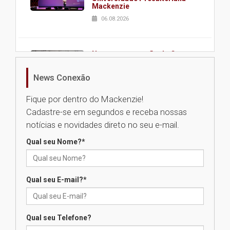
Mackenzie
06.08.2026
Nova apresentação do Centro
de Música Brasileira
homenageia artista brasileira
News Conexão
05.08.2026
Fique por dentro do Mackenzie!
Cadastre-se em segundos e receba nossas
Universidade Mackenzie
notícias e novidades direto no seu e-mail.
realizará nova edição da Feira
EducationUSA
Qual seu Nome?
*
05.08.2026
Qual seu E-mail?
*
Seminário discute desafios
das novas tecnologias em
sistemas solares residenciais
04.08.2026
Qual seu Telefone?