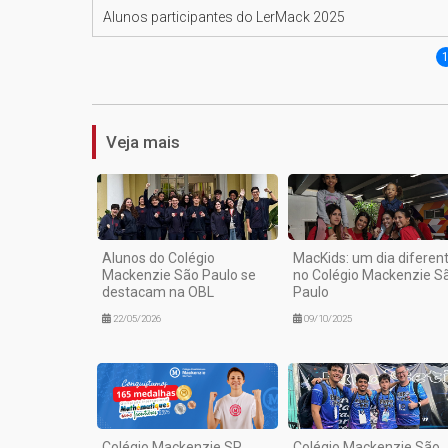
Alunos participantes do LerMack 2025
Veja mais
Alunos do Colégio
MacKids: um dia diferen
Mackenzie São Paulo se
no Colégio Mackenzie S
destacam na OBL
Paulo
22/05/2026
09/10/2025
Colégio Mackenzie SP
Colégio Mackenzie São