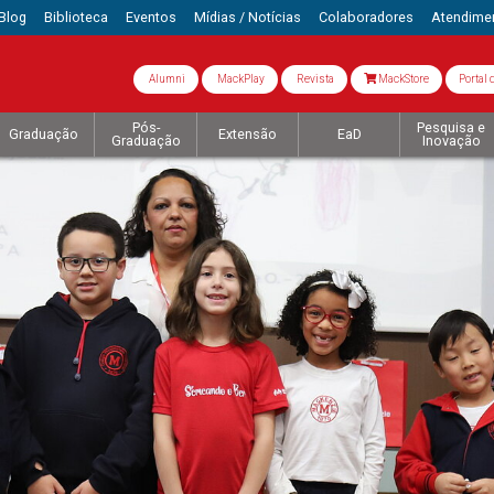
Blog
Biblioteca
Eventos
Mídias / Notícias
Colaboradores
Atendime
Alumni
MackPlay
Revista
MackStore
Portal 
Pós-
Pesquisa e
Graduação
Extensão
EaD
Graduação
Inovação