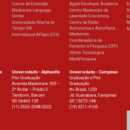
Cursos de Extensão
Apple Developer Academy
E
Mackenzie Language
Centro Mackenzie de
R
Center
Liberdade Econômica
R
Universidade Aberta do
Centro de Rádio
M
Tempo Útil
Astronomia e Astrofísica
N
Mackenzie
International Affairs (COI)
Coordenadoria de
Fomento à Pesquisa (CFP)
Vitrine Tecnologica
MackPesquisa
le
Universidade - Alphaville
Universidade - Campinas
Pós-Graduação
Graduação e Pós-
Avenida Mackenzie, 905 –
Graduação
2º Andar – Prédio 5
Av. Brasil, 1220
Tamboré , Barueri
Jd. Guanabara, Campinas
SP
,
06460-130
SP
,
13073-148
(11) 3555-2048/2022.
(19) 3211-4100