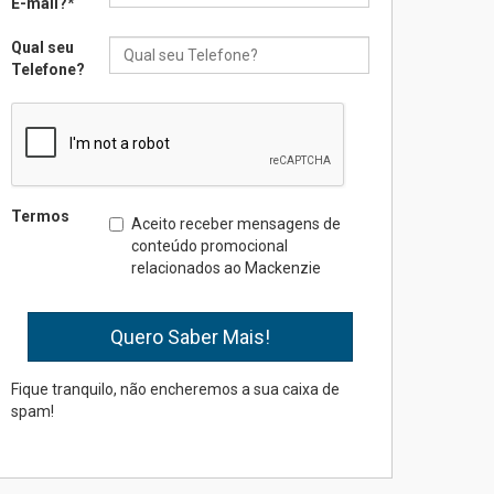
E-mail?
*
inovação e desafios da
os participantes do LerMack 2025
educação superior
Qual seu
04.08.2026
Telefone?
Professora do Mackenzie é
finalista do Prêmio Jabuti
com obra sobre ética e
arquitetura contemporânea
04.08.2026
Termos
Aceito receber mensagens de
conteúdo promocional
relacionados ao Mackenzie
Semana Internacional
Mackenzie promove
parcerias internacionais
03.08.2026
Fique tranquilo, não encheremos a sua caixa de
spam!
Oncologista do HUEM
ressalta importância da
prevenção e diagnóstico
precoce do câncer de
pulmão