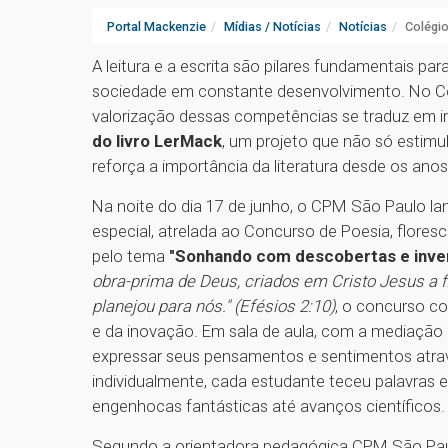
Portal Mackenzie
Mídias / Notícias
Notícias
Colégi
A leitura e a escrita são pilares fundamentais p
sociedade em constante desenvolvimento. No Co
valorização dessas competências se traduz em i
do livro LerMack
, um projeto que não só estimu
reforça a importância da literatura desde os anos 
Na noite do dia 17 de junho, o CPM São Paulo l
especial, atrelada ao Concurso de Poesia, flores
pelo tema
"Sonhando com descobertas e inve
obra-prima de Deus, criados em Cristo Jesus a f
planejou para nós." (Efésios 2:10)
, o concurso c
e da inovação. Em sala de aula, com a mediação 
expressar seus pensamentos e sentimentos atravé
individualmente, cada estudante teceu palavras e
engenhocas fantásticas até avanços científicos
Segundo a orientadora pedagógica CPM São Paulo,