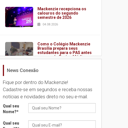
Mackenzie recepciona os
calouros do segundo
semestre de 2026
04.08.2026
Como o Colégio Mackenzie
Brasília prepara seus
estudantes para o PAS antes
mesmo do Ensino Médio
04.08.2026
News Conexão
Fique por dentro do Mackenzie!
Como os pais podem investir
na educação dos filhos além
Cadastre-se em segundos e receba nossas
da escola
notícias e novidades direto no seu e-mail.
04.08.2026
Qual seu
Nome?
*
XIII Fórum de Aprendizagem
Transformadora reúne
Qual seu
docentes para debater