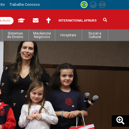
nto
Trabalhe Conosco
INTERNATIONAL AFFAIRS
do Aluno
Sistemas
Mackenzie
Social e
Hospitais
de Ensino
Negócios
Cultural