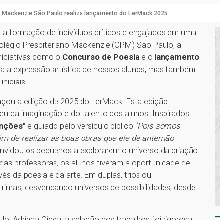
o Mackenzie São Paulo realiza lançamento do LerMack 2025
ara a formação de indivíduos críticos e engajados em uma
légio Presbiteriano Mackenzie (CPM) São Paulo, a
niciativas como o
Concurso de Poesia
e o l
ançamento
la a expressão artística de nossos alunos, mas também
iniciais.
ançou a edição de 2025 do LerMack. Esta edição
ceu da imaginação e do talento dos alunos. Inspirados
nções"
e guiado pelo versículo bíblico
"Pois somos
im de realizar as boas obras que ele de antemão
onvidou os pequenos a explorarem o universo da criação
das professoras, os alunos tiveram a oportunidade de
s da poesia e da arte. Em duplas, trios ou
 rimas, desvendando universos de possibilidades, desde
.
 Adriana Cicca, a seleção dos trabalhos foi rigorosa,