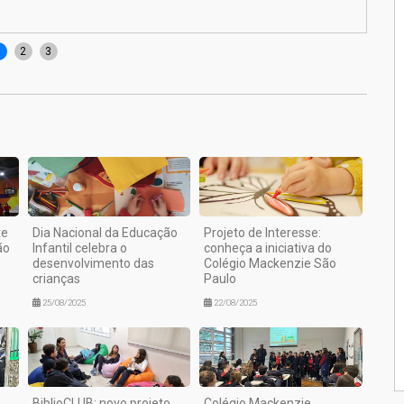
Alun
1
2
3
te
Dia Nacional da Educação
Projeto de Interesse:
ão
Infantil celebra o
conheça a iniciativa do
desenvolvimento das
Colégio Mackenzie São
crianças
Paulo
25/08/2025
22/08/2025
BiblioCLUB: novo projeto
Colégio Mackenzie