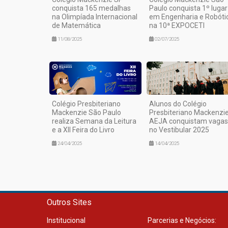
conquista 165 medalhas
Paulo conquista 1º lugar
na Olimpíada Internacional
em Engenharia e Robóti
de Matemática
na 10ª EXPOCETI
11/08/2025
02/07/2025
Colégio Presbiteriano
Alunos do Colégio
Mackenzie São Paulo
Presbiteriano Mackenzie
realiza Semana da Leitura
AEJA conquistam vagas
e a XII Feira do Livro
no Vestibular 2025
24/04/2025
14/04/2025
Outros Sites
Institucional
Parcerias e Negócios: