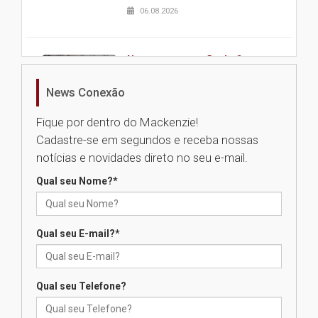
06.08.2026
Nova apresentação do Centro
de Música Brasileira
homenageia artista brasileira
News Conexão
05.08.2026
Fique por dentro do Mackenzie!
Cadastre-se em segundos e receba nossas
Universidade Mackenzie
notícias e novidades direto no seu e-mail.
realizará nova edição da Feira
EducationUSA
Qual seu Nome?
*
05.08.2026
Qual seu E-mail?
*
Seminário discute desafios
das novas tecnologias em
sistemas solares residenciais
04.08.2026
Qual seu Telefone?