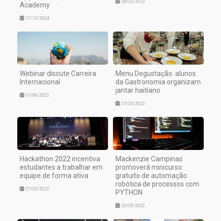
28/02/2023
Academy
17/12/2024
Webinar discute Carreira
Menu Degustação: alunos
Internacional
da Gastronomia organizam
jantar haitiano
01/06/2022
27/05/2022
Hackathon 2022 incentiva
Mackenzie Campinas
estudantes a trabalhar em
promoverá minicurso
equipe de forma ativa
gratuito de automação
robótica de processos com
27/05/2022
PYTHON
25/05/2022