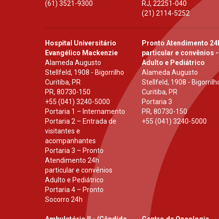
(61) 3521-9300
RJ
,
22251-040
(21) 2114-5252
Hospital Universitário
Pronto Atendimento 24
Evangélico Mackenzie
particular e convênios -
Alameda Augusto
Adulto e Pediátrico
Stellfeld, 1908 - Bigorrilho
Alameda Augusto
Curitiba, PR
Stellfeld, 1908 - Bigorrilh
PR
,
80730-150
Curitiba, PR
+55 (041) 3240-5000
Portaria 3
Portaria 1 – Internamento
PR
,
80730-150
Portaria 2 – Entrada de
+55 (041) 3240-5000
visitantes e
acompanhantes
Portaria 3 – Pronto
Atendimento 24h
particular e convênios
Adulto e Pediátrico
Portaria 4 – Pronto
Socorro 24h
Ambulatório II - (Cândido
Centro de Oncologia