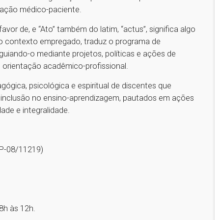
lação médico-paciente.
favor de, e “Ato” também do latim, “actus”, significa algo
r. No contexto empregado, traduz o programa de
 guiando-o mediante projetos, políticas e ações de
e orientação acadêmico-profissional.
dagógica, psicológica e espiritual de discentes que
inclusão no ensino-aprendizagem, pautados em ações
de e integralidade.
RP-08/11219)
8h às 12h.