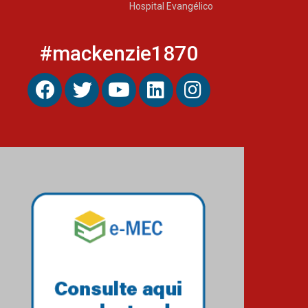
Hospital Evangélico
#mackenzie1870