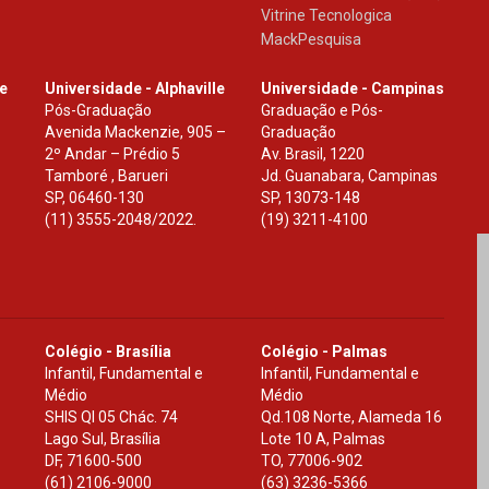
Vitrine Tecnologica
MackPesquisa
le
Universidade - Alphaville
Universidade - Campinas
Pós-Graduação
Graduação e Pós-
Avenida Mackenzie, 905 –
Graduação
2º Andar – Prédio 5
Av. Brasil, 1220
Tamboré , Barueri
Jd. Guanabara, Campinas
SP
,
06460-130
SP
,
13073-148
(11) 3555-2048/2022.
(19) 3211-4100
Colégio - Brasília
Colégio - Palmas
Infantil, Fundamental e
Infantil, Fundamental e
Médio
Médio
SHIS Ql 05 Chác. 74
Qd.108 Norte, Alameda 16
Lago Sul, Brasília
Lote 10 A, Palmas
DF
,
71600-500
TO
,
77006-902
(61) 2106-9000
(63) 3236-5366