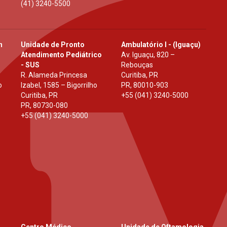
(41) 3240-5500
h
Unidade de Pronto
Ambulatório I - (Iguaçu)
Atendimento Pediátrico
Av. Iguaçu, 820 –
- SUS
Rebouças
R. Alameda Princesa
Curitiba, PR
o
Izabel, 1585 – Bigorrilho
PR
,
80010-903
Curitiba, PR
+55 (041) 3240-5000
PR
,
80730-080
+55 (041) 3240-5000
Centro Médico
Unidade de Oftamologia