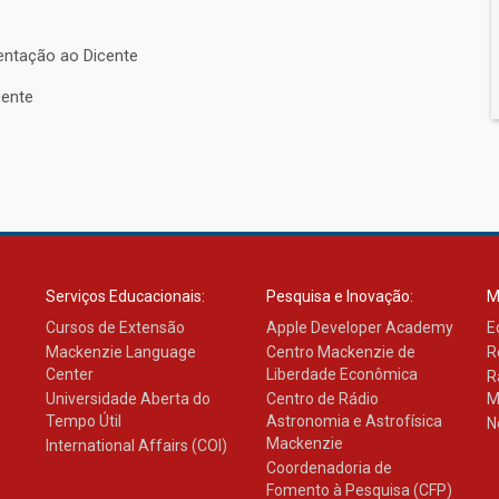
entação ao Dicente
cente
Serviços Educacionais:
Pesquisa e Inovação:
M
Cursos de Extensão
Apple Developer Academy
E
Mackenzie Language
Centro Mackenzie de
R
Center
Liberdade Econômica
R
Universidade Aberta do
Centro de Rádio
M
Tempo Útil
Astronomia e Astrofísica
N
Mackenzie
International Affairs (COI)
Coordenadoria de
Fomento à Pesquisa (CFP)