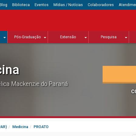
Blog
Biblioteca
Eventos
Mídias / Notícias
Colaboradores
Atendime
Pós-Graduação
Extensão
Pesquisa
ina
lica Mackenzie do Paraná
C
PAR)
Medicina
PROATO