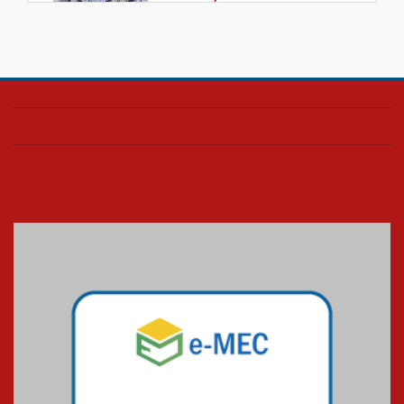
08.07.2026
HUEM é o primeiro hospital do
Paraná a receber o sistema de
UTI's inteligentes
06.07.2026
Banco de Multitecidos do
HUEM recebe visita de
referência mundial em
transplante de tecidos
03.07.2026
Pós-Asco: evento do HUEM
debate novidades sobre
estudos e tratamentos contra
o câncer
23.06.2026