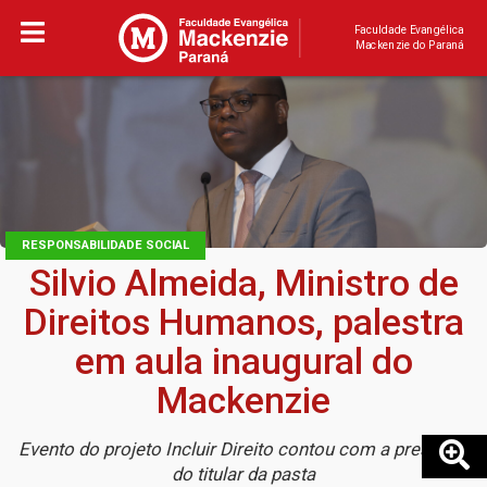
Faculdade Evangélica
Mackenzie do Paraná
RESPONSABILIDADE SOCIAL
Silvio Almeida, Ministro de
Direitos Humanos, palestra
em aula inaugural do
Mackenzie
Evento do projeto Incluir Direito contou com a presença
do titular da pasta