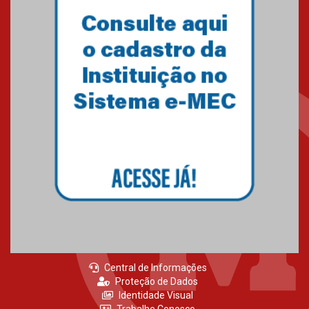
MackPesquisa 2026 prorroga
inscrições até 14 de agosto
15.06.2026
HUEM recebe certificação Ouro
do programa Segurança em
Alta da Unimed Curitiba
12.06.2026
Central de Informações
Proteção de Dados
Identidade Visual
Trabalhe Conosco