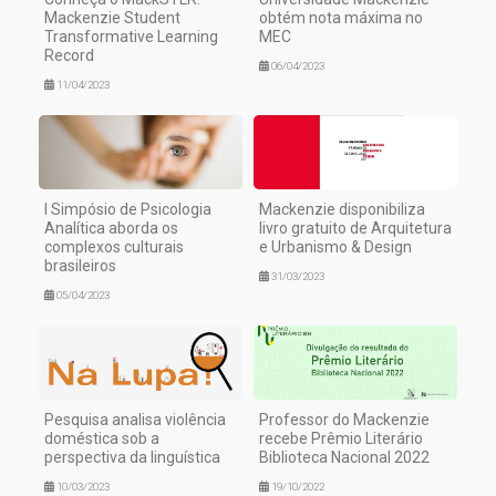
Mackenzie Student
obtém nota máxima no
Transformative Learning
MEC
Record
06/04/2023
11/04/2023
I Simpósio de Psicologia
Mackenzie disponibiliza
Analítica aborda os
livro gratuito de Arquitetura
complexos culturais
e Urbanismo & Design
brasileiros
31/03/2023
05/04/2023
Pesquisa analisa violência
Professor do Mackenzie
doméstica sob a
recebe Prêmio Literário
perspectiva da linguística
Biblioteca Nacional 2022
10/03/2023
19/10/2022