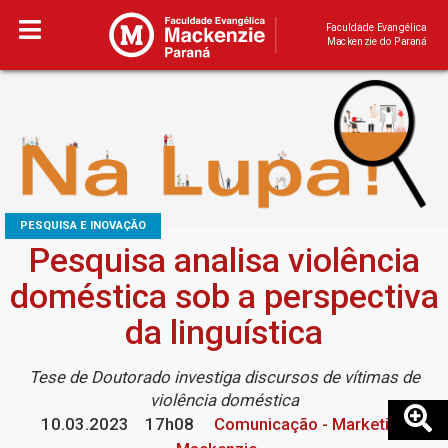
Faculdade Evangélica
Mackenzie do Paraná
PESQUISA E INOVAÇÃO
Pesquisa analisa violência
doméstica sob a perspectiva
da linguística
Tese de Doutorado investiga discursos de vítimas de
violência doméstica
10.03.2023
17h08
Comunicação - Marketing