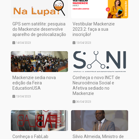
GPS sem satélite: pesquisa
Vestibular Mackenzie
do Mackenzie desenvolve
2023.2: faça a sua
aparelho de geolocalização
inscrição!
14/04/2023
13/04/2023
Mackenzie sedia nova
Conheça o novo INCT de
edição da Feira
Neurociência Social e
EducationUSA
Afetiva sediado no
Mackenzie
13/04/2023
06/04/2023
Conheça o FabLab
Silvio Almeida, Ministro de