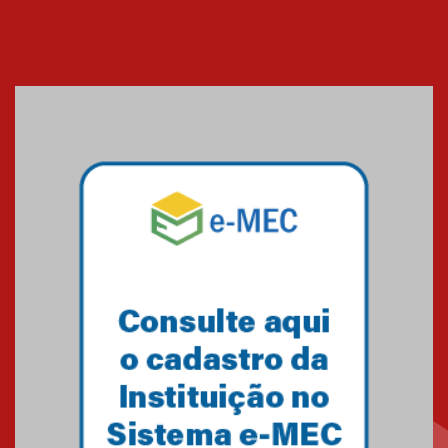
Banco de Multitecidos do
HUEM recebe visita de
referência mundial em
transplante de tecidos
03.07.2026
Pós-Asco: evento do HUEM
debate novidades sobre
estudos e tratamentos contra
o câncer
23.06.2026
MackPesquisa 2026 prorroga
inscrições até 14 de agosto
15.06.2026