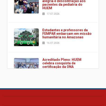
alegria e descontração aos
pacientes da pediatria do
HUEM
17.07.2026
Estudantes e professores da
FEMPAR embarcam em missão
humanitária no Amazonas
16.07.2026
Acreditado Pleno: HUEM
celebra conquista de
certificação da ONA
08.07.2026
HUEM é o primeiro hospital do
Paraná a receber o sistema de
UTI's inteligentes
06.07.2026