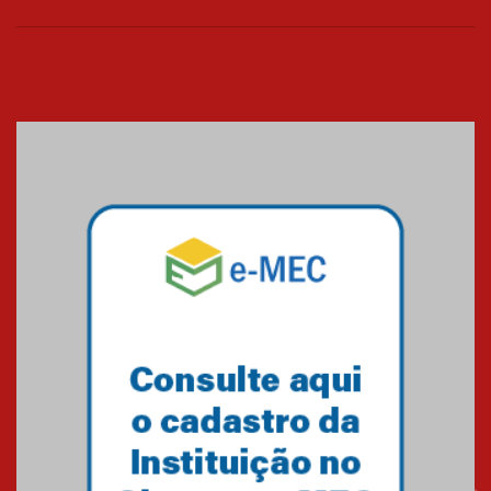
06.07.2026
Banco de Multitecidos do
HUEM recebe visita de
referência mundial em
transplante de tecidos
03.07.2026
Pós-Asco: evento do HUEM
debate novidades sobre
estudos e tratamentos contra
o câncer
23.06.2026
MackPesquisa 2026 prorroga
inscrições até 14 de agosto
15.06.2026