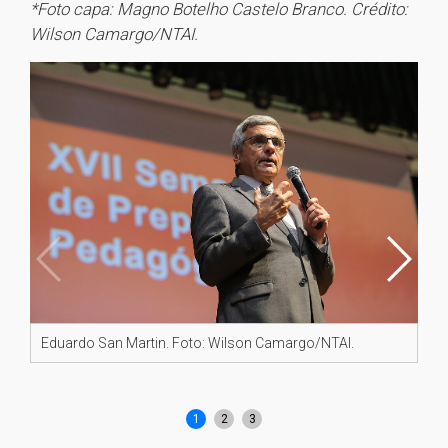
*Foto capa: Magno Botelho Castelo Branco. Crédito:
Wilson Camargo/NTAI.
Eduardo San Martin. Foto: Wilson Camargo/NTAI.
Be
Ca
1
2
3