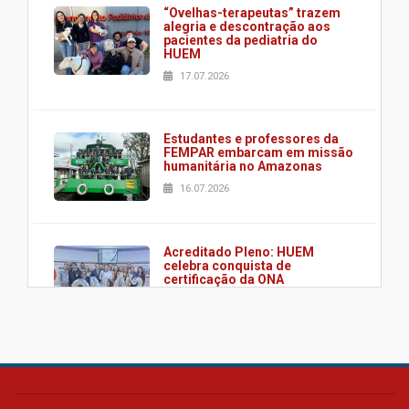
“Ovelhas-terapeutas” trazem
alegria e descontração aos
pacientes da pediatria do
HUEM
17.07.2026
Estudantes e professores da
FEMPAR embarcam em missão
humanitária no Amazonas
16.07.2026
Acreditado Pleno: HUEM
celebra conquista de
certificação da ONA
08.07.2026
HUEM é o primeiro hospital do
Paraná a receber o sistema de
UTI's inteligentes