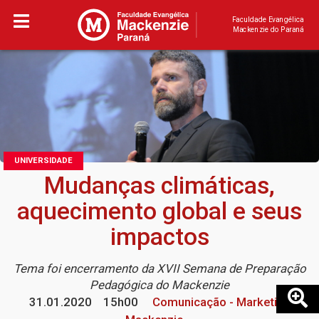
Faculdade Evangélica
Mackenzie do Paraná
UNIVERSIDADE
Mudanças climáticas,
aquecimento global e seus
impactos
Tema foi encerramento da XVII Semana de Preparação
Pedagógica do Mackenzie
31.01.2020
15h00
Comunicação - Marketing