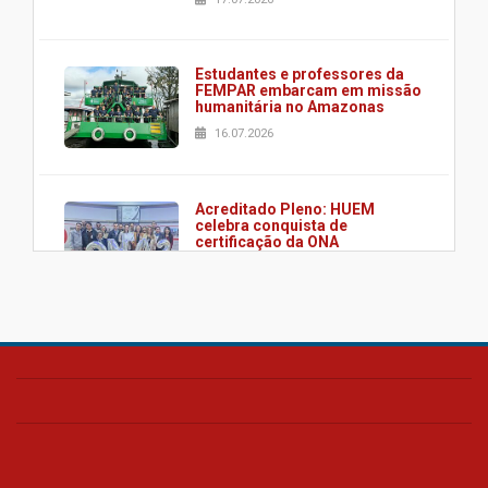
Estudantes e professores da
FEMPAR embarcam em missão
humanitária no Amazonas
16.07.2026
Acreditado Pleno: HUEM
celebra conquista de
certificação da ONA
08.07.2026
HUEM é o primeiro hospital do
Paraná a receber o sistema de
UTI's inteligentes
06.07.2026
Banco de Multitecidos do