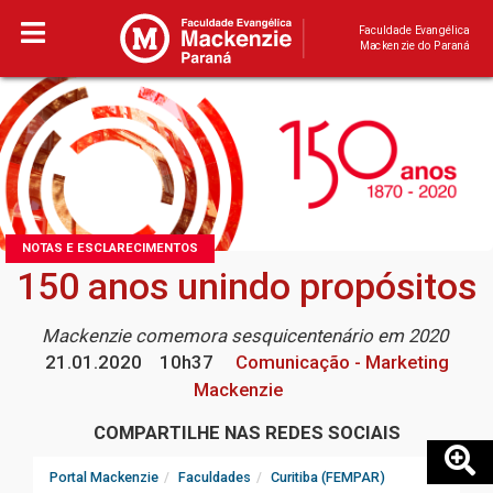
Faculdade Evangélica
Mackenzie do Paraná
NOTAS E ESCLARECIMENTOS
150 anos unindo propósitos
Mackenzie comemora sesquicentenário em 2020
21.01.2020
10h37
Comunicação - Marketing
Mackenzie
COMPARTILHE NAS REDES SOCIAIS
Portal Mackenzie
Faculdades
Curitiba (FEMPAR)