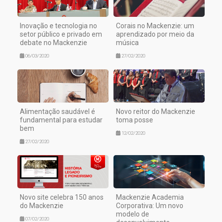
Inovação e tecnologia no
Corais no Mackenzie: um
setor público e privado em
aprendizado por meio da
debate no Mackenzie
música
06/03/2020
27/02/2020
Alimentação saudável é
Novo reitor do Mackenzie
fundamental para estudar
toma posse
bem
12/02/2020
27/02/2020
Novo site celebra 150 anos
Mackenzie Academia
do Mackenzie
Corporativa: Um novo
modelo de
07/02/2020