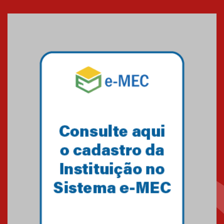
HUEM recebe visita de
referência mundial em
transplante de tecidos
03.07.2026
Pós-Asco: evento do HUEM
debate novidades sobre
estudos e tratamentos contra
o câncer
23.06.2026
MackPesquisa 2026 prorroga
inscrições até 14 de agosto
15.06.2026
HUEM recebe certificação Ouro
do programa Segurança em
Alta da Unimed Curitiba