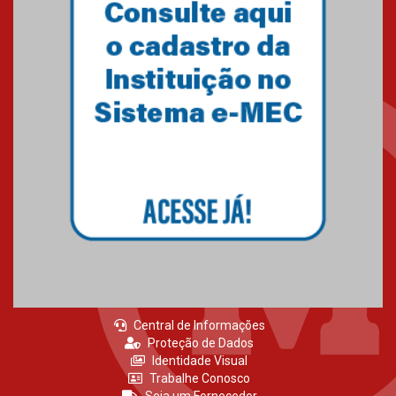
MackPesquisa 2026 prorroga
inscrições até 14 de agosto
15.06.2026
HUEM recebe certificação Ouro
do programa Segurança em
Alta da Unimed Curitiba
12.06.2026
Central de Informações
Proteção de Dados
Identidade Visual
Trabalhe Conosco