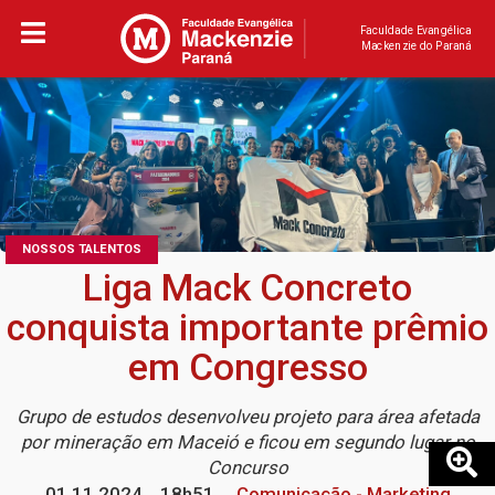
Faculdade Evangélica
Mackenzie do Paraná
NOSSOS TALENTOS
Liga Mack Concreto
conquista importante prêmio
em Congresso
Grupo de estudos desenvolveu projeto para área afetada
por mineração em Maceió e ficou em segundo lugar no
Concurso
01.11.2024
18h51
Comunicação - Marketing