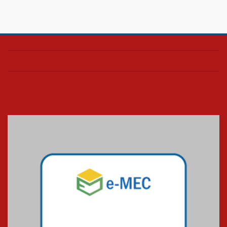
HUEM é o primeiro hospital do
Paraná a receber o sistema de
UTI's inteligentes
06.07.2026
Banco de Multitecidos do
HUEM recebe visita de
referência mundial em
transplante de tecidos
03.07.2026
Pós-Asco: evento do HUEM
debate novidades sobre
estudos e tratamentos contra
o câncer
23.06.2026