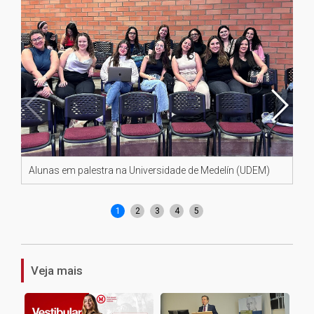
Alunas em palestra na Universidade de Medelín (UDEM)
Al
Me
1
2
3
4
5
Veja mais