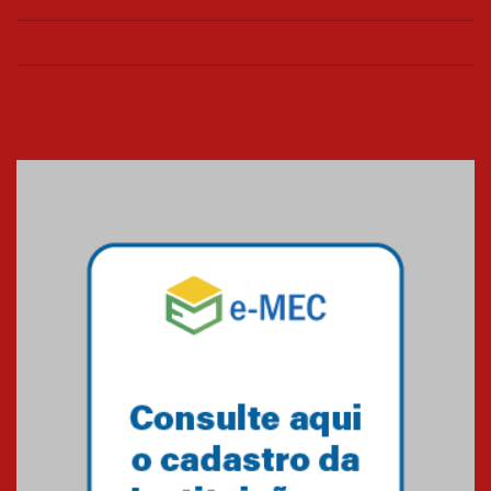
Paraná a receber o sistema de
UTI's inteligentes
06.07.2026
Banco de Multitecidos do
HUEM recebe visita de
referência mundial em
transplante de tecidos
03.07.2026
Pós-Asco: evento do HUEM
debate novidades sobre
estudos e tratamentos contra
o câncer
23.06.2026
MackPesquisa 2026 prorroga
inscrições até 14 de agosto
15.06.2026