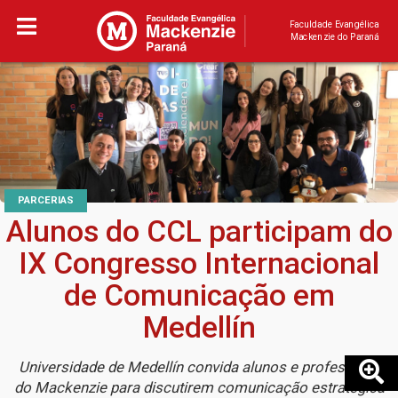
Faculdade Evangélica
Mackenzie do Paraná
PARCERIAS
Alunos do CCL participam do
IX Congresso Internacional
de Comunicação em
Medellín
Universidade de Medellín convida alunos e professores
do Mackenzie para discutirem comunicação estratégica