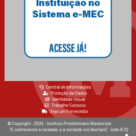
HUEM recebe certificação Ouro
do programa Segurança em
Alta da Unimed Curitiba
12.06.2026
Central de Informações
Proteção de Dados
Identidade Visual
Trabalhe Conosco
Seja um Fornecedor
© Copyright - 2026 - Instituto Presbiteriano Mackenzie
"E conhecereis a verdade, e a verdade vos libertará." João 8:32