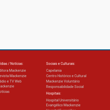
ídias / Notícias:
Sociais e Culturais:
ditora Mackenzie
Capelania
evista Mackenzie
Centro Histórico e Cultural
ádio e TV Web
Mackenzie Voluntário
ackenzie
Responsabilidade Social
otícias
Hospitais:
Hospital Universitário
Evangélico Mackenzie