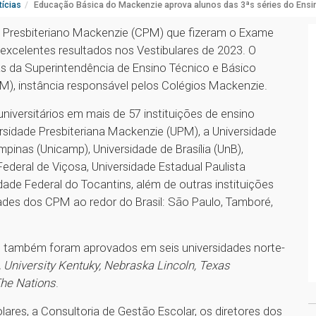
ícias
Educação Básica do Mackenzie aprova alunos das 3ªs séries do Ensi
io Presbiteriano Mackenzie (CPM) que fizeram o Exame
xcelentes resultados nos Vestibulares de 2023. O
s da Superintendência de Ensino Técnico e Básico
PM), instância responsável pelos Colégios Mackenzie.
niversitários em mais de 57 instituições de ensino
versidade Presbiteriana Mackenzie (UPM), a Universidade
pinas (Unicamp), Universidade de Brasília (UnB),
Federal de Viçosa, Universidade Estadual Paulista
idade Federal do Tocantins, além de outras instituições
ades dos CPM ao redor do Brasil: São Paulo, Tamboré,
dos também foram aprovados em seis universidades norte-
, University Kentuky, Nebraska Lincoln, Texas
 The Nations
.
res, a Consultoria de Gestão Escolar, os diretores dos