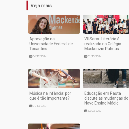
Veja mais
Aprovação na
VII Sarau Literário é
Universidade Federal de
realizado no Colégio
Tocantins
Mackenzie Palmas
04/12/2024
01/10/2024
Música na Infância: por
Educação em Pauta
que é tão importante?
discute as mudanças do
Novo Ensino Médio
01/10/2020
30/09/2020