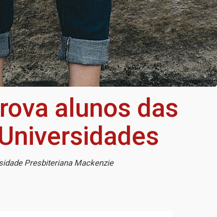
rova alunos das
 Universidades
rsidade Presbiteriana Mackenzie