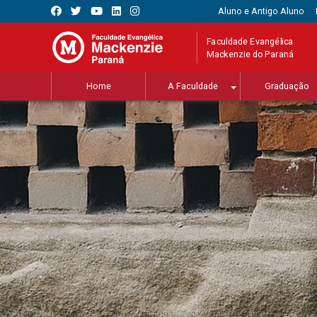
Aluno e Antigo Aluno
Faculdade Evangélica
Mackenzie do Paraná
Home
A Faculdade
Graduação