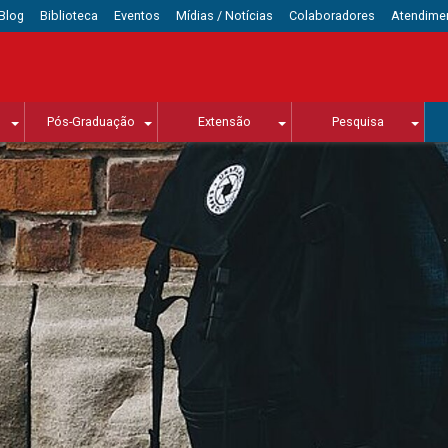
Blog
Biblioteca
Eventos
Mídias / Notícias
Colaboradores
Atendime
Pós-Graduação
Extensão
Pesquisa