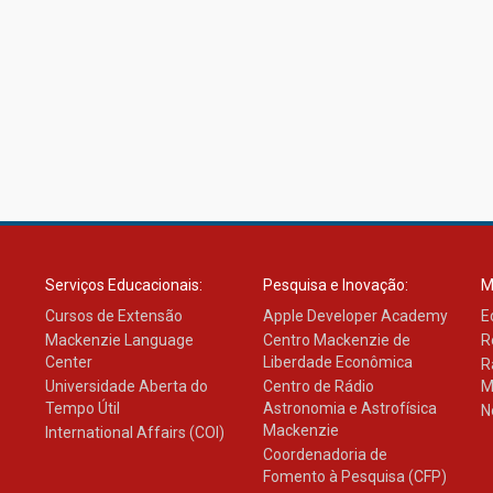
Serviços Educacionais:
Pesquisa e Inovação:
M
Cursos de Extensão
Apple Developer Academy
E
Mackenzie Language
Centro Mackenzie de
R
Center
Liberdade Econômica
R
Universidade Aberta do
Centro de Rádio
M
Tempo Útil
Astronomia e Astrofísica
N
Mackenzie
International Affairs (COI)
Coordenadoria de
Fomento à Pesquisa (CFP)