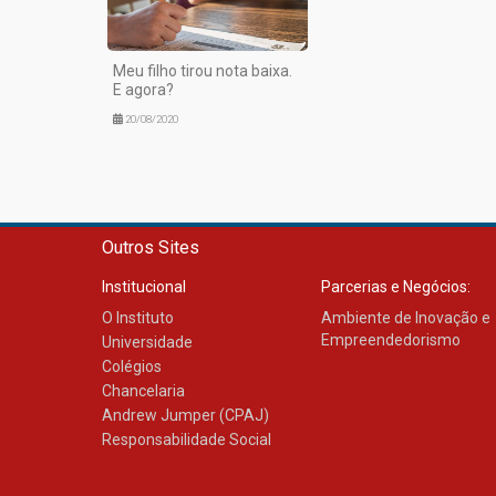
Meu filho tirou nota baixa.
E agora?
20/08/2020
Outros Sites
Institucional
Parcerias e Negócios:
O Instituto
Ambiente de Inovação e
Empreendedorismo
Universidade
Colégios
Chancelaria
Andrew Jumper (CPAJ)
Responsabilidade Social