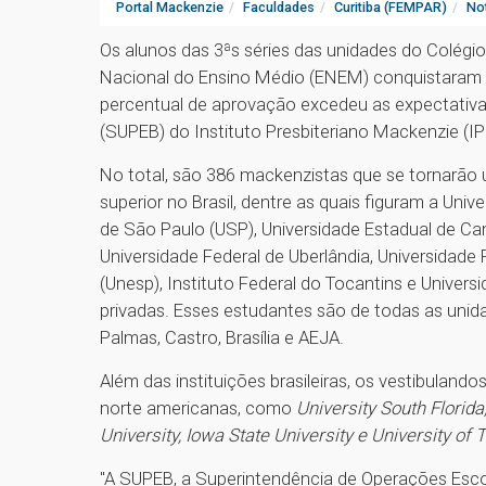
Portal Mackenzie
Faculdades
Curitiba (FEMPAR)
Not
Os alunos das 3ªs séries das unidades do Colég
Nacional do Ensino Médio (ENEM) conquistaram e
percentual de aprovação excedeu as expectativa
(SUPEB) do Instituto Presbiteriano Mackenzie (I
No total, são 386 mackenzistas que se tornarão u
superior no Brasil, dentre as quais figuram a Uni
de São Paulo (USP), Universidade Estadual de Cam
Universidade Federal de Uberlândia, Universidade 
(Unesp), Instituto Federal do Tocantins e Univers
privadas. Esses estudantes são de todas as unid
Palmas, Castro, Brasília e AEJA.
Além das instituições brasileiras, os vestibulan
norte americanas, como
University South Florida
University, Iowa State University e University of
"A SUPEB, a Superintendência de Operações Escola