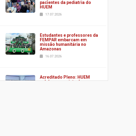
pacientes da pediatria do
HUEM
17.07.2026
Estudantes e professores da
FEMPAR embarcam em
missão humanitária no
Amazonas
16.07.2026
Acreditado Pleno: HUEM
celebra conquista de
certificação da ONA
08.07.2026
HUEM é o primeiro hospital
do Paraná a receber o
sistema de UTI's inteligentes
06.07.2026