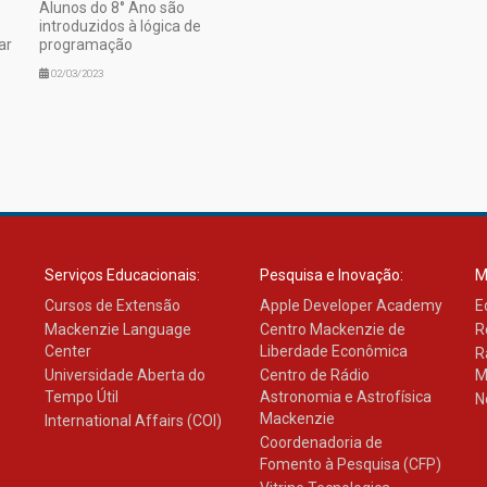
Alunos do 8° Ano são
introduzidos à lógica de
ar
programação
02/03/2023
Serviços Educacionais:
Pesquisa e Inovação:
M
Cursos de Extensão
Apple Developer Academy
E
Mackenzie Language
Centro Mackenzie de
R
Center
Liberdade Econômica
R
Universidade Aberta do
Centro de Rádio
M
Tempo Útil
Astronomia e Astrofísica
N
Mackenzie
International Affairs (COI)
Coordenadoria de
Fomento à Pesquisa (CFP)