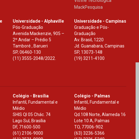
Vitrine Tecnologica
MackPesquisa
le
Universidade - Alphaville
Universidade - Campinas
Pós-Graduação
Graduação e Pós-
Avenida Mackenzie, 905 –
Graduação
2º Andar – Prédio 5
Av. Brasil, 1220
Tamboré , Barueri
Jd. Guanabara, Campinas
SP
,
06460-130
SP
,
13073-148
(11) 3555-2048/2022.
(19) 3211-4100
Colégio - Brasília
Colégio - Palmas
Infantil, Fundamental e
Infantil, Fundamental e
Médio
Médio
SHIS Ql 05 Chác. 74
Qd.108 Norte, Alameda 16
Lago Sul, Brasília
Lote 10 A, Palmas
DF
,
71600-500
TO
,
77006-902
(61) 2106-9000
(63) 3236-5366