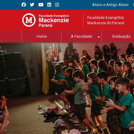
Aluno e Antigo Aluno
Faculdade Evangélica
Mackenzie do Paraná
Home
A Faculdade
Graduação