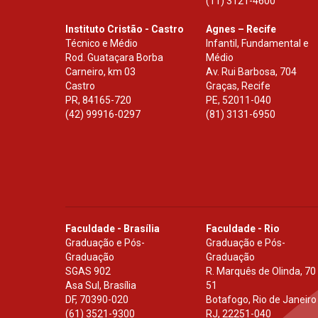
(11) 3121-4600
Instituto Cristão - Castro
Agnes – Recife
Técnico e Médio
Infantil, Fundamental e
Rod. Guataçara Borba
Médio
Carneiro, km 03
Av. Rui Barbosa, 704
Castro
Graças, Recife
PR
,
84165-720
PE
,
52011-040
(42) 99916-0297
(81) 3131-6950
Faculdade - Brasília
Faculdade - Rio
Graduação e Pós-
Graduação e Pós-
Graduação
Graduação
SGAS 902
R. Marquês de Olinda, 70
Asa Sul, Brasília
51
DF
,
70390-020
Botafogo, Rio de Janeiro
(61) 3521-9300
RJ
,
22251-040