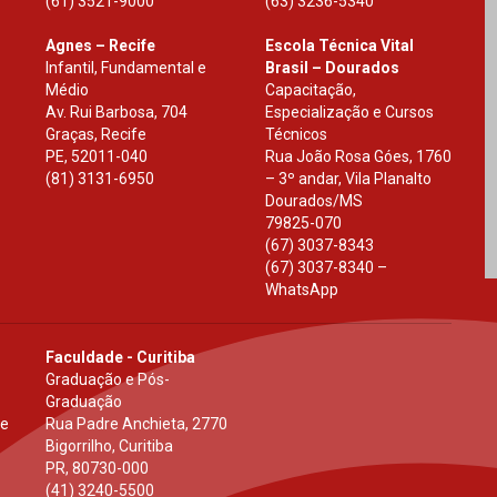
(61) 3521-9000
(63) 3236-5340
Agnes – Recife
Escola Técnica Vital
Infantil, Fundamental e
Brasil – Dourados
Médio
Capacitação,
Av. Rui Barbosa, 704
Especialização e Cursos
Graças, Recife
Técnicos
PE
,
52011-040
Rua João Rosa Góes, 1760
(81) 3131-6950
– 3º andar, Vila Planalto
Dourados
/
MS
79825-070
(67) 3037-8343
(67) 3037-8340 –
WhatsApp
Faculdade - Curitiba
Graduação e Pós-
Graduação
 e
Rua Padre Anchieta, 2770
Bigorrilho, Curitiba
PR
,
80730-000
(41) 3240-5500