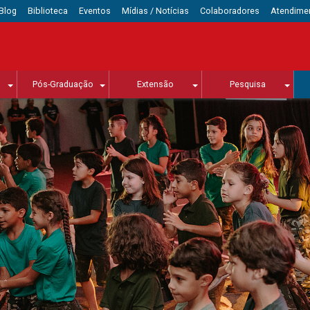
Blog
Biblioteca
Eventos
Mídias / Notícias
Colaboradores
Atendime
Pós-Graduação
Extensão
Pesquisa