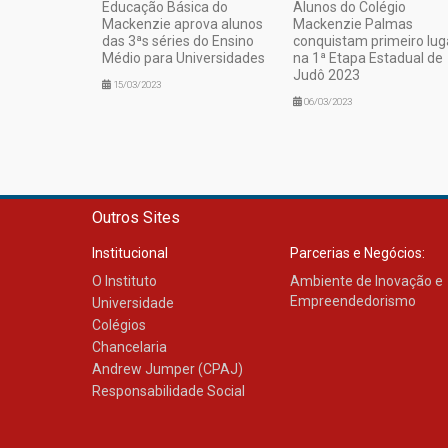
Educação Básica do
Alunos do Colégio
Mackenzie aprova alunos
Mackenzie Palmas
das 3ªs séries do Ensino
conquistam primeiro lug
Médio para Universidades
na 1ª Etapa Estadual de
Judô 2023
15/03/2023
06/03/2023
Outros Sites
Institucional
Parcerias e Negócios:
O Instituto
Ambiente de Inovação e
Empreendedorismo
Universidade
Colégios
Chancelaria
Andrew Jumper (CPAJ)
Responsabilidade Social