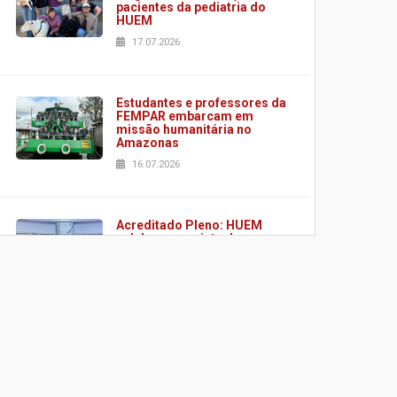
pacientes da pediatria do
HUEM
17.07.2026
Estudantes e professores da
FEMPAR embarcam em
missão humanitária no
Amazonas
16.07.2026
Acreditado Pleno: HUEM
celebra conquista de
certificação da ONA
08.07.2026
HUEM é o primeiro hospital
do Paraná a receber o
sistema de UTI's inteligentes
06.07.2026