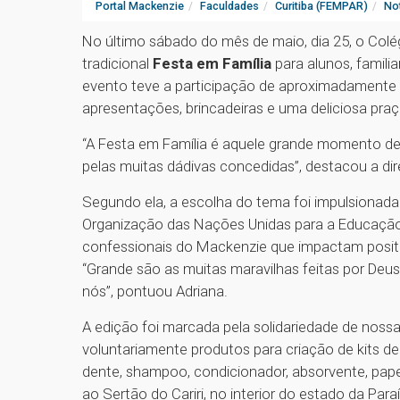
Portal Mackenzie
Faculdades
Curitiba (FEMPAR)
Not
No último sábado do mês de maio, dia 25, o Colé
tradicional
Festa em Família
para alunos, famil
evento teve a participação de aproximadamente 
apresentações, brincadeiras e uma deliciosa pra
“A Festa em Família é aquele grande momento de 
pelas muitas dádivas concedidas”, destacou a d
Segundo ela, a escolha do tema foi impulsionad
Organização das Nações Unidas para a Educação,
confessionais do Mackenzie que impactam positi
“Grande são as muitas maravilhas feitas por Deu
nós”, pontuou Adriana.
A edição foi marcada pela solidariedade de noss
voluntariamente produtos para criação de kits de
dente, shampoo, condicionador, absorvente, papel
ao Sertão do Cariri, no interior do estado da Para