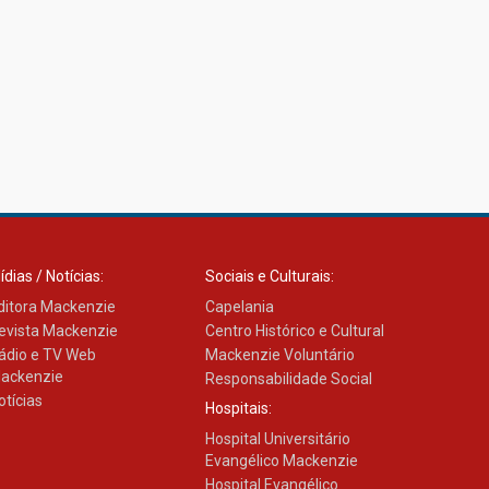
Banco de Multitecidos do
HUEM recebe visita de
referência mundial em
transplante de tecidos
03.07.2026
Pós-Asco: evento do HUEM
debate novidades sobre
estudos e tratamentos
contra o câncer
ídias / Notícias:
Sociais e Culturais:
23.06.2026
ditora Mackenzie
Capelania
evista Mackenzie
Centro Histórico e Cultural
ádio e TV Web
Mackenzie Voluntário
MackPesquisa 2026
prorroga inscrições até 14
ackenzie
Responsabilidade Social
de agosto
otícias
Hospitais:
15.06.2026
Hospital Universitário
Evangélico Mackenzie
Hospital Evangélico