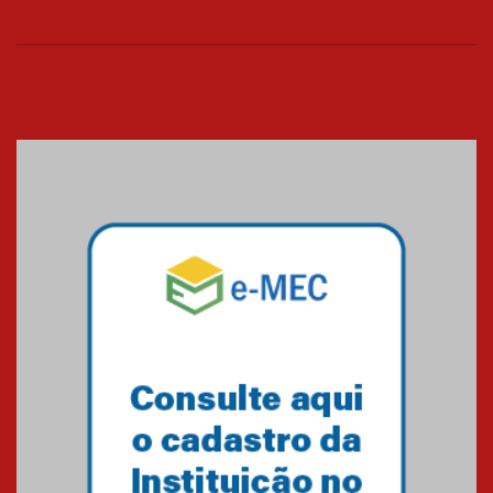
06.07.2026
Banco de Multitecidos do
HUEM recebe visita de
referência mundial em
transplante de tecidos
03.07.2026
Pós-Asco: evento do HUEM
debate novidades sobre
estudos e tratamentos contra
o câncer
23.06.2026
MackPesquisa 2026 prorroga
inscrições até 14 de agosto
15.06.2026