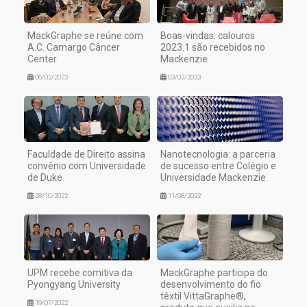
MackGraphe se reúne com
Boas-vindas: calouros
A.C. Camargo Câncer
2023.1 são recebidos no
Center
Mackenzie
06/02/2023
03/02/2023
Faculdade de Direito assina
Nanotecnologia: a parceria
convênio com Universidade
de sucesso entre Colégio e
de Duke
Universidade Mackenzie
28/10/2022
11/08/2022
UPM recebe comitiva da
MackGraphe participa do
Pyongyang University
desenvolvimento do fio
têxtil VittaGraphe®,
19/07/2022