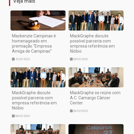
Veja mais
Mackenzie Campinas é
MackGraphe discute
homenageado em
possível parceria com
premiação “Empresa
empresa referência em
Amiga de Campinas”
Nióbio
10/02/2023
08/02/2023
MackGraphe discute
MackGraphe se reúne com
possível parceria com
A.C. Camargo Câncer
empresa referência em
Center
Nióbio
06/02/2023
08/02/2023