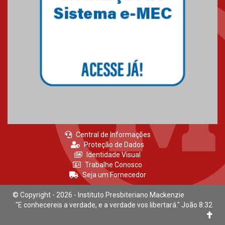
HUEM recebe certificação Ouro
do programa Segurança em
Alta da Unimed Curitiba
12.06.2026
Central de Informações
Proteção de Dados
Identidade Visual
Trabalhe Conosco
Seja um Fornecedor
© Copyright - 2026 - Instituto Presbiteriano Mackenzie
"E conhecereis a verdade, e a verdade vos libertará." João 8:32