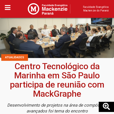
Faculdade Evangélica
Mackenzie do Paraná
ATUALIDADES
Centro Tecnológico da
Marinha em São Paulo
participa de reunião com
MackGraphe
Desenvolvimento de projetos na área de compósitos
avançados foi tema do encontro