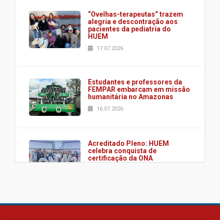
“Ovelhas-terapeutas” trazem
alegria e descontração aos
pacientes da pediatria do
HUEM
17.07.2026
Estudantes e professores da
FEMPAR embarcam em missão
humanitária no Amazonas
16.07.2026
Acreditado Pleno: HUEM
celebra conquista de
certificação da ONA
08.07.2026
HUEM é o primeiro hospital do
Paraná a receber o sistema de
UTI's inteligentes