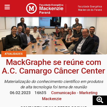
Faculdade Evangélica
Mackenzie do Paraná
ATUALIDADES
MackGraphe se reúne com
A.C. Camargo Câncer Center
Materialização do conhecimento científico em produtos
de alta tecnologia foi tema de reunião
06.02.2023
16h35
Comunicação - Marketing
Mackenzie