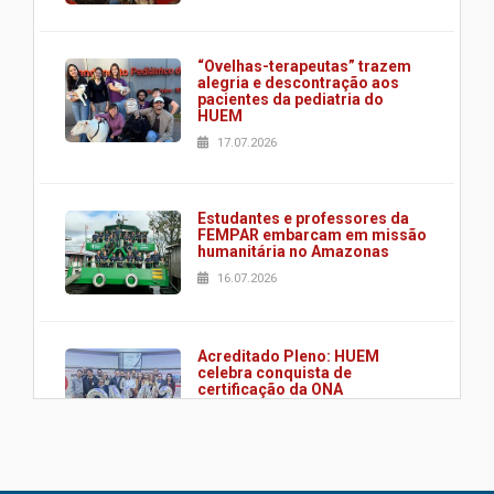
“Ovelhas-terapeutas” trazem
alegria e descontração aos
pacientes da pediatria do
HUEM
17.07.2026
Estudantes e professores da
FEMPAR embarcam em missão
humanitária no Amazonas
16.07.2026
Acreditado Pleno: HUEM
celebra conquista de
certificação da ONA
08.07.2026
HUEM é o primeiro hospital do