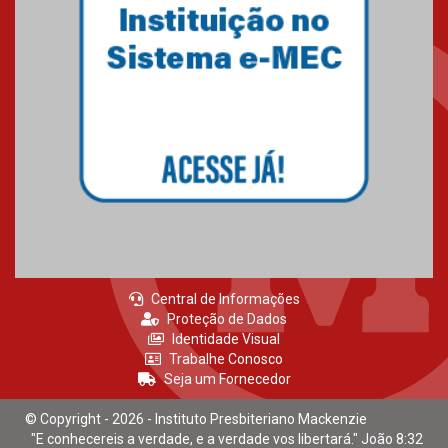
HUEM recebe certificação Ouro
do programa Segurança em
Alta da Unimed Curitiba
12.06.2026
Central de Informações
Proteção de Dados
Identidade Visual
Trabalhe Conosco
Seja um Fornecedor
© Copyright - 2026 - Instituto Presbiteriano Mackenzie
"E conhecereis a verdade, e a verdade vos libertará." João 8:32