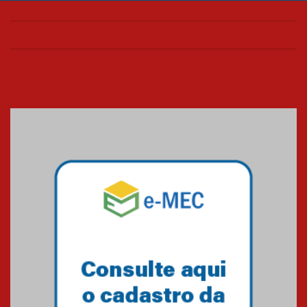
Paraná a receber o sistema de
UTI's inteligentes
06.07.2026
Banco de Multitecidos do
HUEM recebe visita de
referência mundial em
transplante de tecidos
03.07.2026
Pós-Asco: evento do HUEM
debate novidades sobre
estudos e tratamentos contra
o câncer
23.06.2026
MackPesquisa 2026 prorroga
inscrições até 14 de agosto
15.06.2026