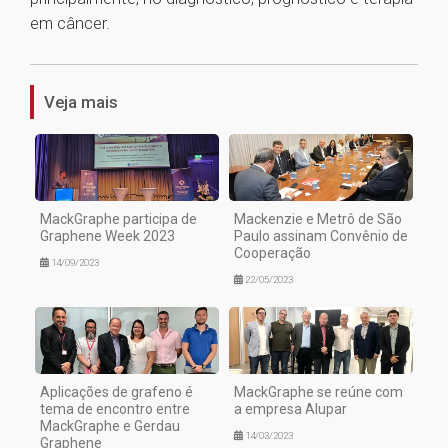
em câncer.
1
Veja mais
MackGraphe participa de
Mackenzie e Metrô de São
Graphene Week 2023
Paulo assinam Convênio de
Cooperação
14/09/2023
22/05/2023
Aplicações de grafeno é
MackGraphe se reúne com
tema de encontro entre
a empresa Alupar
MackGraphe e Gerdau
14/03/2023
Graphene