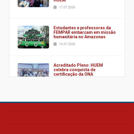
HUEM
17.07.2026
Estudantes e professores da
FEMPAR embarcam em missão
humanitária no Amazonas
16.07.2026
Acreditado Pleno: HUEM
celebra conquista de
certificação da ONA
08.07.2026
HUEM é o primeiro hospital do
Paraná a receber o sistema de
UTI's inteligentes
06.07.2026