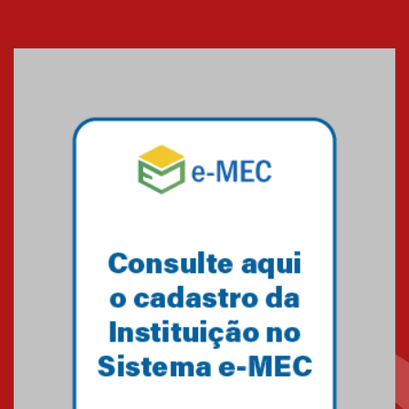
Banco de Multitecidos do
HUEM recebe visita de
referência mundial em
transplante de tecidos
03.07.2026
Pós-Asco: evento do HUEM
debate novidades sobre
estudos e tratamentos contra
o câncer
23.06.2026
MackPesquisa 2026 prorroga
inscrições até 14 de agosto
15.06.2026
HUEM recebe certificação Ouro
do programa Segurança em