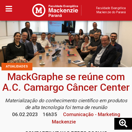
Faculdade Evangélica
Mackenzie do Paraná
ATUALIDADES
MackGraphe se reúne com
A.C. Camargo Câncer Center
Materialização do conhecimento científico em produtos
de alta tecnologia foi tema de reunião
06.02.2023
16h35
Comunicação - Marketing
Mackenzie