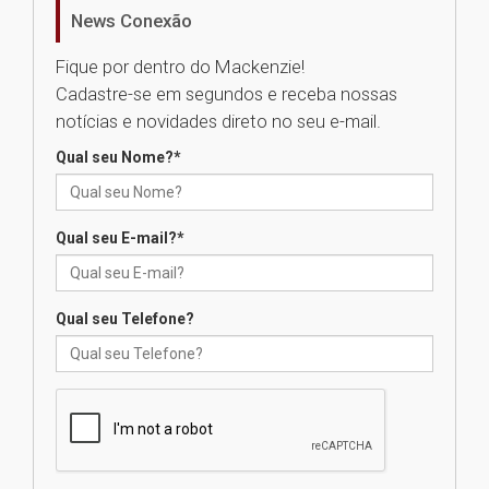
News Conexão
Como o Colégio Mackenzie
Fique por dentro do Mackenzie!
Brasília prepara seus
Cadastre-se em segundos e receba nossas
estudantes para o PAS antes
mesmo do Ensino Médio
notícias e novidades direto no seu e-mail.
04.08.2026
Qual seu Nome?
*
Como os pais podem investir
na educação dos filhos além da
Qual seu E-mail?
*
escola
04.08.2026
Qual seu Telefone?
XIII Fórum de Aprendizagem
Transformadora reúne
docentes para debater
inovação e desafios da
educação superior
04.08.2026