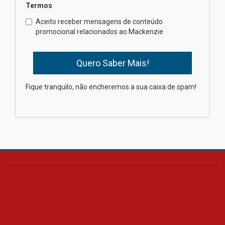
Termos
Professora do Mackenzie é
finalista do Prêmio Jabuti com
Aceito receber mensagens de conteúdo
obra sobre ética e arquitetura
promocional relacionados ao Mackenzie
contemporânea
04.08.2026
Semana Internacional
Fique tranquilo, não encheremos a sua caixa de spam!
Mackenzie promove parcerias
internacionais
03.08.2026